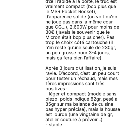
d’œil rapide à la boîte, le truc est
vraiment compact (bcp plus que
le MSR Pocket Rocket),
d’apparence solide (on voit qu’on
ne joue pas dans la même cour
que CG…), 2.600W pour moins de
30€ (j’avais le souvenir que le
Micron était bcp plus cher). Pas
trop le choix côté cartouche (il
n’en reste qu’une seule de 230gr,
un peu grosse pour 3-4 jours,
mais ça fera bien l’affaire).
Après 3 jours d’utilisation, je suis
ravie. D’accord, c’est un peu court
pour tester un réchaud, mais mes
1ères impressions sont très
positives :
- léger et compact (modèle sans
piezo, poids indiqué 82gr, pesé à
85gr sur ma balance de cuisine
pas hyper précise), mais la housse
est lourde (une vingtaine de gr,
atelier couture à prévoir...)
- stable