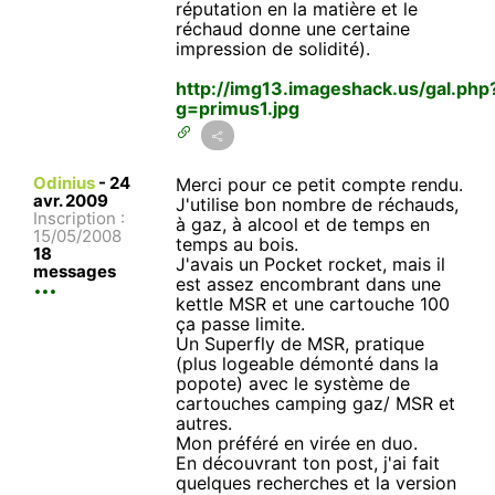
réputation en la matière et le
réchaud donne une certaine
impression de solidité).
http://img13.imageshack.us/gal.php
g=primus1.jpg
Odinius
-
24
Merci pour ce petit compte rendu.
avr. 2009
J'utilise bon nombre de réchauds,
Inscription :
à gaz, à alcool et de temps en
15/05/2008
temps au bois.
18
J'avais un Pocket rocket, mais il
messages
est assez encombrant dans une
kettle MSR et une cartouche 100
ça passe limite.
Un Superfly de MSR, pratique
(plus logeable démonté dans la
popote) avec le système de
cartouches camping gaz/ MSR et
autres.
Mon préféré en virée en duo.
En découvrant ton post, j'ai fait
quelques recherches et la version