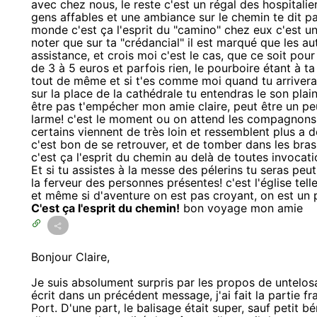
avec chez nous, le reste c'est un régal des hospitalie
gens affables et une ambiance sur le chemin te dit pa
monde c'est ça l'esprit du "camino" chez eux c'est une v
noter que sur ta "crédancial" il est marqué que les aut
assistance, et crois moi c'est le cas, que ce soit pou
de 3 à 5 euros et parfois rien, le pourboire étant à ta
tout de même et si t'es comme moi quand tu arriveras
sur la place de la cathédrale tu entendras le son pla
être pas t'empécher mon amie claire, peut être un pe
larme! c'est le moment ou on attend les compagnons 
certains viennent de très loin et ressemblent plus a
c'est bon de se retrouver, et de tomber dans les bras 
c'est ça l'esprit du chemin au delà de toutes invocati
Et si tu assistes à la messe des pélerins tu seras p
la ferveur des personnes présentes! c'est l'église telle
et même si d'aventure on est pas croyant, on est un 
C'est ça l'esprit du chemin!
bon voyage mon amie
Bonjour Claire,
Je suis absolument surpris par les propos de untelosa 
écrit dans un précédent message, j'ai fait la partie f
Port. D'une part, le balisage était super, sauf petit 