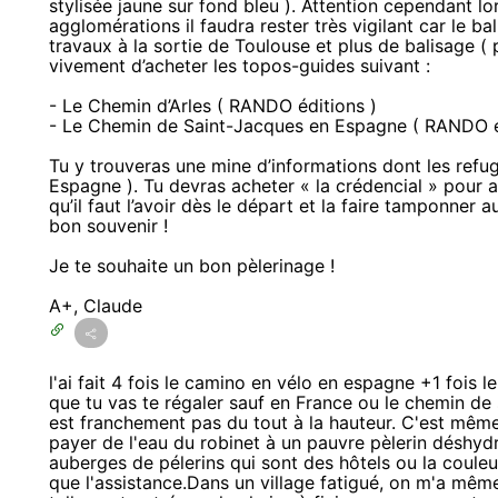
stylisée jaune sur fond bleu ). Attention cependant l
agglomérations il faudra rester très vigilant car le ba
travaux à la sortie de Toulouse et plus de balisage (
vivement d’acheter les topos-guides suivant :
- Le Chemin d’Arles ( RANDO éditions )
- Le Chemin de Saint-Jacques en Espagne ( RANDO é
Tu y trouveras une mine d’informations dont les refug
Espagne ). Tu devras acheter « la crédencial » pour
qu’il faut l’avoir dès le départ et la faire tamponner a
bon souvenir !
Je te souhaite un bon pèlerinage !
A+, Claude
l'ai fait 4 fois le camino en vélo en espagne +1 fois l
que tu vas te régaler sauf en France ou le chemin de s
est franchement pas du tout à la hauteur. C'est même
payer de l'eau du robinet à un pauvre pèlerin déshydr
auberges de pélerins qui sont des hôtels ou la couleu
que l'assistance.Dans un village fatigué, on m'a même 