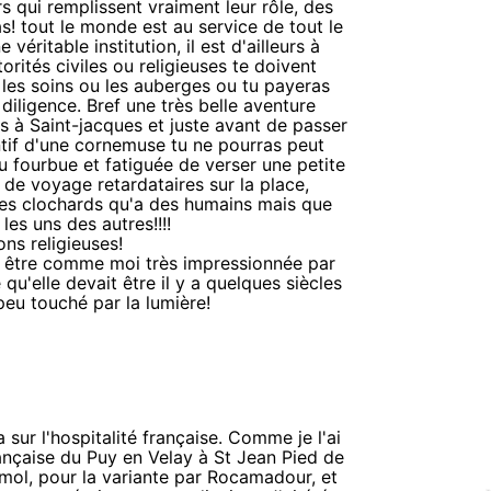
rs qui remplissent vraiment leur rôle, des
s! tout le monde est au service de tout le
éritable institution, il est d'ailleurs à
orités civiles ou religieuses te doivent
r les soins ou les auberges ou tu payeras
 diligence. Bref une très belle aventure
 à Saint-jacques et juste avant de passer
intif d'une cornemuse tu ne pourras peut
u fourbue et fatiguée de verser une petite
de voyage retardataires sur la place,
 des clochards qu'a des humains mais que
les uns des autres!!!!
ons religieuses!
eut être comme moi très impressionnée par
 qu'elle devait être il y a quelques siècles
peu touché par la lumière!
sur l'hospitalité française. Comme je l'ai
rançaise du Puy en Velay à St Jean Pied de
bémol, pour la variante par Rocamadour, et