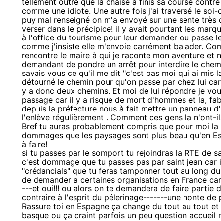
tellement outré que la chaise à finis sa course contre
comme une idiote. Une autre fois j'ai traversé le so
puy mal renseigné on m'a envoyé sur une sente très d
verser dans le précipice! il y avait pourtant les marq
à l'office du tourisme pour leur demander ou passe le 
comme j'insiste elle m'envoie carrément balader. Comp
rencontre le maire à qui je raconte mon aventure et n
demandant de pondre un arrêt pour interdire le chem
savais vous ce qu'il me dit "c'est pas moi qui ai mis 
détourné le chemin pour qu'on passe par chez lui car 
y a donc deux chemins. Et moi de lui répondre je vous
passage car il y a risque de mort d'hommes et la, fabu
depuis la préfecture nous à fait mettre un panneau d'
l'enlève régulièrement . Comment ces gens la n'ont-il
Bref tu auras probablement compris que pour moi la Fr
dommages que les paysages sont plus beau qu'en Es
à faire!
si tu passes par le somport tu rejoindras la RTE de sa
c'est dommage que tu passes pas par saint jean car il 
"crédancials" que tu feras tamponner tout au long du
de demander a certaines organisations en France car o
---et oui!!! ou alors on te demandera de faire partie 
contraire à l'esprit du pélerinage-------une honte de 
Rassure toi en Espagne ça change du tout au tout et à
basque ou ça craint parfois un peu question accue