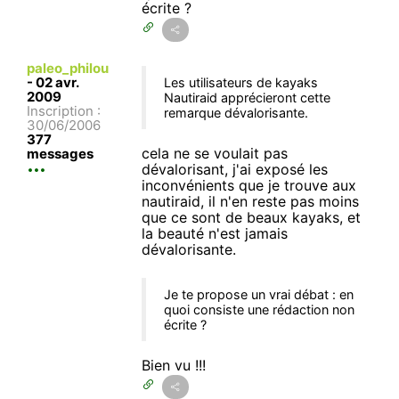
écrite ?
paleo_philou
-
02 avr.
Les utilisateurs de kayaks
2009
Nautiraid apprécieront cette
Inscription :
remarque dévalorisante.
30/06/2006
377
cela ne se voulait pas
messages
dévalorisant, j'ai exposé les
inconvénients que je trouve aux
nautiraid, il n'en reste pas moins
que ce sont de beaux kayaks, et
la beauté n'est jamais
dévalorisante.
Je te propose un vrai débat : en
quoi consiste une rédaction non
écrite ?
Bien vu !!!