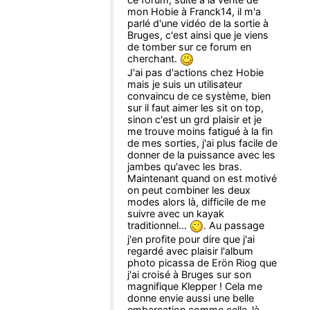
mon Hobie à Franck14, il m'a
parlé d'une vidéo de la sortie à
Bruges, c'est ainsi que je viens
de tomber sur ce forum en
cherchant.
J'ai pas d'actions chez Hobie
mais je suis un utilisateur
convaincu de ce système, bien
sur il faut aimer les sit on top,
sinon c'est un grd plaisir et je
me trouve moins fatigué à la fin
de mes sorties, j'ai plus facile de
donner de la puissance avec les
jambes qu'avec les bras.
Maintenant quand on est motivé
on peut combiner les deux
modes alors là, difficile de me
suivre avec un kayak
traditionnel...
. Au passage
j'en profite pour dire que j'ai
regardé avec plaisir l'album
photo picassa de Erön Riog que
j'ai croisé à Bruges sur son
magnifique Klepper ! Cela me
donne envie aussi une belle
embarcation comme celle-là...