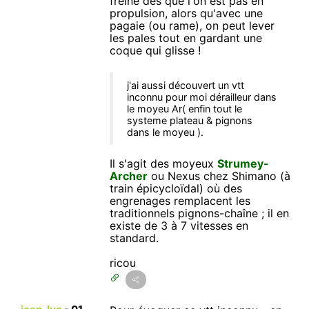
freine dès que l'on est pas en
propulsion, alors qu'avec une
pagaie (ou rame), on peut lever
les pales tout en gardant une
coque qui glisse !
j'ai aussi découvert un vtt
inconnu pour moi dérailleur dans
le moyeu Ar( enfin tout le
systeme plateau & pignons
dans le moyeu ).
Il s'agit des moyeux
Strumey-
Archer
ou Nexus chez Shimano (à
train épicycloïdal) où des
engrenages remplacent les
traditionnels pignons-chaîne ; il en
existe de 3 à 7 vitesses en
standard.
ricou