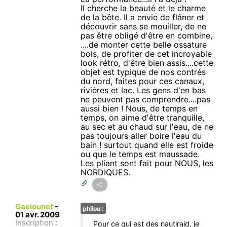
Il cherche la beauté et le charme
de la bête. Il a envie de flâner et
découvrir sans se mouiller, de ne
pas être obligé d'être en combine,
....de monter cette belle ossature
bois, de profiter de cet incroyable
look rétro, d'être bien assis....cette
objet est typique de nos contrés
du nord, faites pour ces canaux,
rivières et lac. Les gens d'en bas
ne peuvent pas comprendre....pas
aussi bien ! Nous, de temps en
temps, on aime d'être tranquille,
au sec et au chaud sur l'eau, de ne
pas toujours aller boire l'eau du
bain ! surtout quand elle est froide
ou que le temps est maussade.
Les pliant sont fait pour NOUS, les
NORDIQUES.
Gaelounet
-
philou :
01 avr. 2009
Inscription :
Pour ce qui est des nautiraid, je