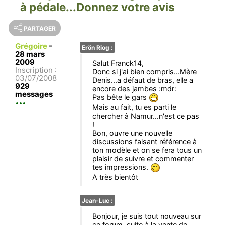
à pédale...Donnez votre avis
PARTAGER
Grégoire
-
Erön Riog :
28 mars
2009
Salut Franck14,
Inscription :
Donc si j'ai bien compris...Mère
03/07/2008
Denis...a défaut de bras, elle a
929
encore des jambes :mdr:
messages
Pas bête le gars
Mais au fait, tu es parti le
chercher à Namur...n'est ce pas
!
Bon, ouvre une nouvelle
discussions faisant référence à
ton modèle et on se fera tous un
plaisir de suivre et commenter
tes impressions.
A très bientôt
Jean-Luc :
Bonjour, je suis tout nouveau sur
ce forum, suite à la vente de