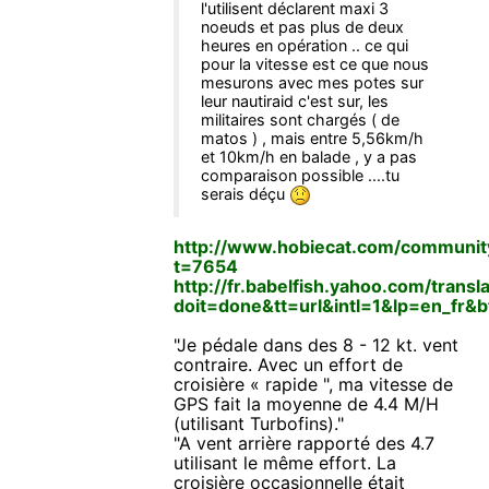
l'utilisent déclarent maxi 3
noeuds et pas plus de deux
heures en opération .. ce qui
pour la vitesse est ce que nous
mesurons avec mes potes sur
leur nautiraid c'est sur, les
militaires sont chargés ( de
matos ) , mais entre 5,56km/h
et 10km/h en balade , y a pas
comparaison possible ....tu
serais déçu
http://www.hobiecat.com/communit
t=7654
http://fr.babelfish.yahoo.com/transl
doit=done&tt=url&intl=1&lp=en_f
"Je pédale dans des 8 - 12 kt. vent
contraire. Avec un effort de
croisière « rapide ", ma vitesse de
GPS fait la moyenne de 4.4 M/H
(utilisant Turbofins)."
"A vent arrière rapporté des 4.7
utilisant le même effort. La
croisière occasionnelle était