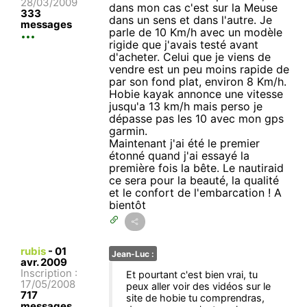
28/03/2009
dans mon cas c'est sur la Meuse
333
dans un sens et dans l'autre. Je
messages
parle de 10 Km/h avec un modèle
rigide que j'avais testé avant
d'acheter. Celui que je viens de
vendre est un peu moins rapide de
par son fond plat, environ 8 Km/h.
Hobie kayak annonce une vitesse
jusqu'a 13 km/h mais perso je
dépasse pas les 10 avec mon gps
garmin.
Maintenant j'ai été le premier
étonné quand j'ai essayé la
première fois la bête. Le nautiraid
ce sera pour la beauté, la qualité
et le confort de l'embarcation ! A
bientôt
rubis
-
01
Jean-Luc :
avr. 2009
Inscription :
Et pourtant c'est bien vrai, tu
17/05/2008
peux aller voir des vidéos sur le
717
site de hobie tu comprendras,
messages