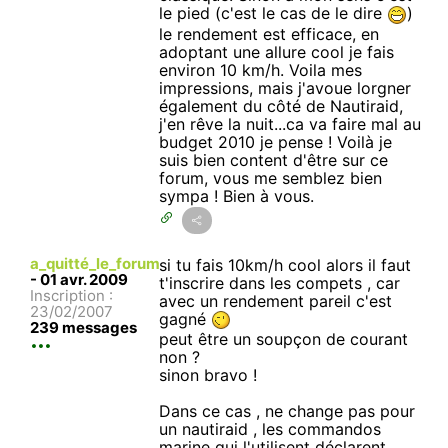
le pied (c'est le cas de le dire
)
le rendement est efficace, en
adoptant une allure cool je fais
environ 10 km/h. Voila mes
impressions, mais j'avoue lorgner
également du côté de Nautiraid,
j'en rêve la nuit...ca va faire mal au
budget 2010 je pense ! Voilà je
suis bien content d'être sur ce
forum, vous me semblez bien
sympa ! Bien à vous.
a_quitté_le_forum
si tu fais 10km/h cool alors il faut
-
01 avr. 2009
t'inscrire dans les compets , car
Inscription :
avec un rendement pareil c'est
23/02/2007
gagné
239 messages
peut être un soupçon de courant
non ?
sinon bravo !
Dans ce cas , ne change pas pour
un nautiraid , les commandos
marine qui l'utilisent déclarent