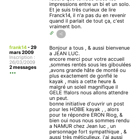
impressions entre un bi et un solo.
Et je suis très curieux de lire
Franck14, il n'a pas du en revenir
quand il parlait de tout ça, c'est
vraiment bon.
frank14
-
29
Bonjour a tous , & aussi bienvenue
mars 2009
a JEAN LUC.
Inscription :
encore merci pour votre accueil
26/03/2009
,sommes rentés sous les giboulées
2 messages
,avons grande hâte de monté ou
plus exactement de gonflé le
kayak , mais a cette heure &
malgré un soleil magnifique il
GELE !!!alors nous allons attendre
un peut.
bonne initiative d'ouvrir un post
pour les HOBIE kayak , , alors
pour te répondre ERON Riog, &
bien oui nous nous sommes rendu
a NAMUR chez Jean luc , un
personnage fort sympathique , &
aussi très méticulleux, j'ai aussi