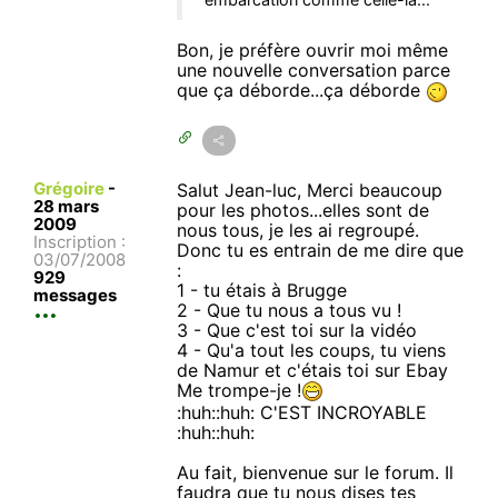
Bon, je préfère ouvrir moi même
une nouvelle conversation parce
que ça déborde...ça déborde
Grégoire
-
Salut Jean-luc, Merci beaucoup
28 mars
pour les photos...elles sont de
2009
nous tous, je les ai regroupé.
Inscription :
Donc tu es entrain de me dire que
03/07/2008
:
929
1 - tu étais à Brugge
messages
2 - Que tu nous a tous vu !
3 - Que c'est toi sur la vidéo
4 - Qu'a tout les coups, tu viens
de Namur et c'étais toi sur Ebay
Me trompe-je !
:huh::huh: C'EST INCROYABLE
:huh::huh:
Au fait, bienvenue sur le forum. Il
faudra que tu nous dises tes