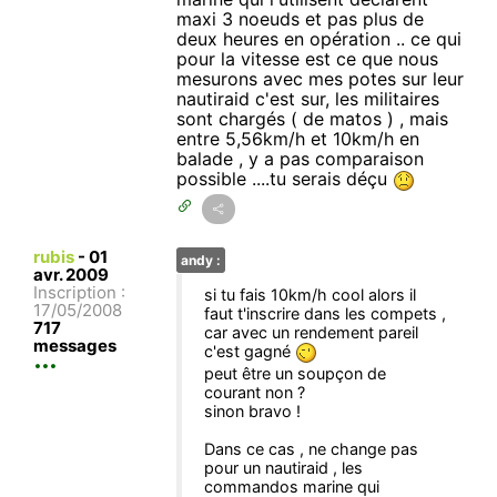
maxi 3 noeuds et pas plus de
deux heures en opération .. ce qui
pour la vitesse est ce que nous
mesurons avec mes potes sur leur
nautiraid c'est sur, les militaires
sont chargés ( de matos ) , mais
entre 5,56km/h et 10km/h en
balade , y a pas comparaison
possible ....tu serais déçu
rubis
-
01
andy :
avr. 2009
Inscription :
si tu fais 10km/h cool alors il
17/05/2008
faut t'inscrire dans les compets ,
717
car avec un rendement pareil
messages
c'est gagné
peut être un soupçon de
courant non ?
sinon bravo !
Dans ce cas , ne change pas
pour un nautiraid , les
commandos marine qui