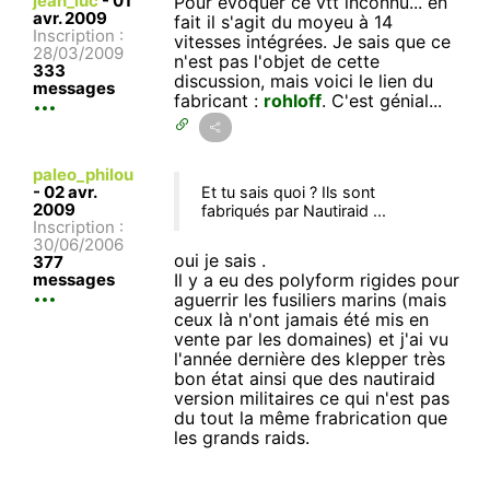
jean_luc
-
01
Pour évoquer ce vtt inconnu... en
avr. 2009
fait il s'agit du moyeu à 14
Inscription :
vitesses intégrées. Je sais que ce
28/03/2009
n'est pas l'objet de cette
333
discussion, mais voici le lien du
messages
fabricant :
rohloff
. C'est génial...
paleo_philou
-
02 avr.
Et tu sais quoi ? Ils sont
2009
fabriqués par Nautiraid ...
Inscription :
30/06/2006
oui je sais .
377
messages
Il y a eu des polyform rigides pour
aguerrir les fusiliers marins (mais
ceux là n'ont jamais été mis en
vente par les domaines) et j'ai vu
l'année dernière des klepper très
bon état ainsi que des nautiraid
version militaires ce qui n'est pas
du tout la même frabrication que
les grands raids.