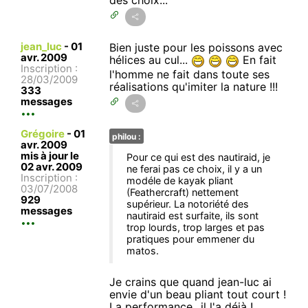
jean_luc
-
01
Bien juste pour les poissons avec
avr. 2009
hélices au cul...
En fait
Inscription :
l'homme ne fait dans toute ses
28/03/2009
réalisations qu'imiter la nature !!!
333
messages
Grégoire
-
01
philou :
avr. 2009
mis à jour le
Pour ce qui est des nautiraid, je
02 avr. 2009
ne ferai pas ce choix, il y a un
Inscription :
modéle de kayak pliant
03/07/2008
(Feathercraft) nettement
929
supérieur. La notoriété des
messages
nautiraid est surfaite, ils sont
trop lourds, trop larges et pas
pratiques pour emmener du
matos.
Je crains que quand jean-luc ai
envie d'un beau pliant tout court !
La performance...il l'a déjà !