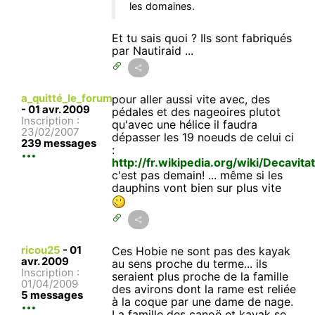
les domaines.
Et tu sais quoi ? Ils sont fabriqués
par Nautiraid ...
a_quitté_le_forum
pour aller aussi vite avec, des
-
01 avr. 2009
pédales et des nageoires plutot
Inscription :
qu'avec une hélice il faudra
23/02/2007
dépasser les 19 noeuds de celui ci
239 messages
:
http://fr.wikipedia.org/wiki/Decavita
c'est pas demain! ... même si les
dauphins vont bien sur plus vite
ricou25
-
01
Ces Hobie ne sont pas des kayak
avr. 2009
au sens proche du terme... ils
Inscription :
seraient plus proche de la famille
01/04/2009
des avirons dont la rame est reliée
5 messages
à la coque par une dame de nage.
La famille des canoë et kayak se