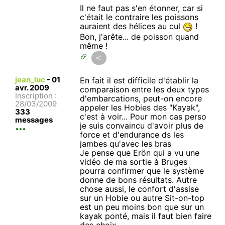
Il ne faut pas s'en étonner, car si
c'était le contraire les poissons
auraient des hélices au cul
!
Bon, j'arête... de poisson quand
même !
jean_luc
-
01
En fait il est difficile d'établir la
avr. 2009
comparaison entre les deux types
Inscription :
d'embarcations, peut-on encore
28/03/2009
appeler les Hobies des "Kayak",
333
c'est à voir... Pour mon cas perso
messages
je suis convaincu d'avoir plus de
force et d'endurance ds les
jambes qu'avec les bras
Je pense que Erön qui a vu une
vidéo de ma sortie à Bruges
pourra confirmer que le système
donne de bons résultats. Autre
chose aussi, le confort d'assise
sur un Hobie ou autre Sit-on-top
est un peu moins bon que sur un
kayak ponté, mais il faut bien faire
des choix...