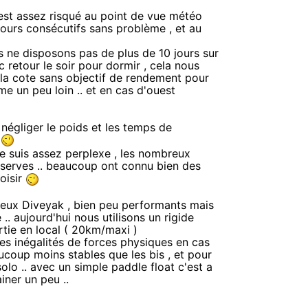
est assez risqué au point de vue météo
jours consécutifs sans problème , et au
s ne disposons pas de plus de 10 jours sur
c retour le soir pour dormir , cela nous
 la cote sans objectif de rendement pour
e un peu loin .. et en cas d'ouest
 négliger le poids et les temps de
s
je suis assez perplexe , les nombreux
éserves .. beaucoup ont connu bien des
oisir
deux Diveyak , bien peu performants mais
. aujourd'hui nous utilisons un rigide
rtie en local ( 20km/maxi )
es inégalités de forces physiques en cas
aucoup moins stables que les bis , et pour
olo .. avec un simple paddle float c'est a
iner un peu ..