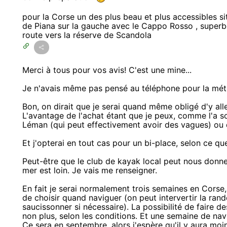
pour la Corse un des plus beau et plus accessibles si
de Piana sur la gauche avec le Cappo Rosso , superbe ,
route vers la réserve de Scandola
Merci à tous pour vos avis! C'est une mine...
Je n'avais même pas pensé au téléphone pour la mét
Bon, on dirait que je serai quand même obligé d'y aller
L'avantage de l'achat étant que je peux, comme l'a sou
Léman (qui peut effectivement avoir des vagues) ou d
Et j'opterai en tout cas pour un bi-place, selon ce qu
Peut-être que le club de kayak local peut nous donne
mer est loin. Je vais me renseigner.
En fait je serai normalement trois semaines en Corse, 
de choisir quand naviguer (on peut intervertir la ra
saucissonner si nécessaire). La possibilité de faire d
non plus, selon les conditions. Et une semaine de navig
Ce sera en septembre, alors j'espère qu'il y aura moi