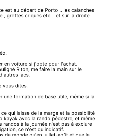
te est au départ de Porto .. les calanches
 grottes criques etc .. et sur la droite
éo.
 en voiture si j'opte pour l'achat.
ligné Riton, me faire la main sur le
'autres lacs.
e vous dites.
r une formation de base utile, même si la
ce qui laisse de la marge et la possibilité
ndo kayak avec la rando pédestre, et même
es randos à la journée n'est pas à exclure
ation, ce n'est qu'indicatif.
ns de monde qu'en juillet-août et que le