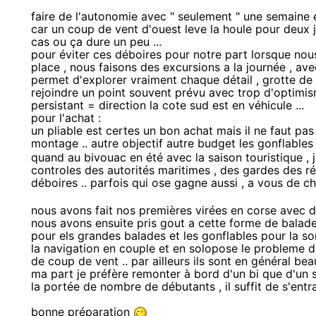
faire de l'autonomie avec " seulement " une semaine 
car un coup de vent d'ouest leve la houle pour deux 
cas ou ça dure un peu ...
pour éviter ces déboires pour notre part lorsque nou
place , nous faisons des excursions a la journée , ave
permet d'explorer vraiment chaque détail , grotte de
rejoindre un point souvent prévu avec trop d'optimism
persistant = direction la cote sud est en véhicule ...
pour l'achat :
un pliable est certes un bon achat mais il ne faut pas
montage .. autre objectif autre budget les gonflable
quand au bivouac en été avec la saison touristique , 
controles des autorités maritimes , des gardes des r
déboires .. parfois qui ose gagne aussi , a vous de ch
nous avons fait nos premières virées en corse avec 
nous avons ensuite pris gout a cette forme de balade .
pour els grandes balades et les gonflables pour la so
la navigation en couple et en solopose le probleme d
de coup de vent .. par ailleurs ils sont en général be
ma part je préfère remonter à bord d'un bi que d'un s
la portée de nombre de débutants , il suffit de s'entra
bonne préparation