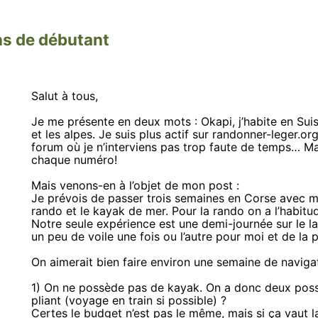
ns de débutant
Salut à tous,
Je me présente en deux mots : Okapi, j’habite en Suis
et les alpes. Je suis plus actif sur randonner-leger.o
forum où je n’interviens pas trop faute de temps… Ma
chaque numéro!
Mais venons-en à l’objet de mon post :
Je prévois de passer trois semaines en Corse avec ma
rando et le kayak de mer. Pour la rando on a l’habitu
Notre seule expérience est une demi-journée sur le la
un peu de voile une fois ou l’autre pour moi et de la
On aimerait bien faire environ une semaine de navigat
1) On ne possède pas de kayak. On a donc deux possib
pliant (voyage en train si possible) ?
Certes le budget n’est pas le même, mais si ça vaut l