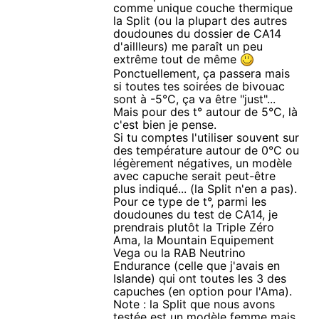
comme unique couche thermique
la Split (ou la plupart des autres
doudounes du dossier de CA14
d'aillleurs) me paraît un peu
extrême tout de même
Ponctuellement, ça passera mais
si toutes tes soirées de bivouac
sont à -5°C, ça va être "just"...
Mais pour des t° autour de 5°C, là
c'est bien je pense.
Si tu comptes l'utiliser souvent sur
des température autour de 0°C ou
légèrement négatives, un modèle
avec capuche serait peut-être
plus indiqué... (la Split n'en a pas).
Pour ce type de t°, parmi les
doudounes du test de CA14, je
prendrais plutôt la Triple Zéro
Ama, la Mountain Equipement
Vega ou la RAB Neutrino
Endurance (celle que j'avais en
Islande) qui ont toutes les 3 des
capuches (en option pour l'Ama).
Note : la Split que nous avons
testée est un modèle femme mais