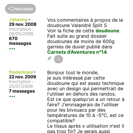
PARTAGER
Johanna
-
Vos commentaires à propos de la
29 nov. 2008
doudoune Valandré Split S
Inscription :
Voir la fiche de cette
doudoune
.
06/05/2006
Fait suite au grand dossier
670
doudounes de moins de 600g
messages
garnies de duvet publié dans
Carnets d'Aventures n°14
.
fredericpui
-
Bonjour tout le monde,
22 nov. 2009
je suis intéressé par cette
Inscription :
doudoune qui est assez technique
25/01/2009
avec un design qui permettrait de
7 messages
l'utiliser en dehors des randos.
Est ce que quelqu'un a un retour à
faire? J'envisagerais de l'utiliser
pour les bivouacs par des
températures de 10 à -5°C, est ce
compatible?
Le tissus après x utilisation n'est il
pas trop fin? Je serais aussi