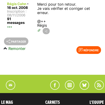
Régis Cahn
-
Merci pour ton retour.
16 oct. 2008
Je vais vérifier et corriger cet
Inscription :
erreur.
08/11/2006
91
@++
messages
Régis
PARTAGER
Remonter
RÉPONDRE
LE MAG
CARNETS
L'EQUIPE