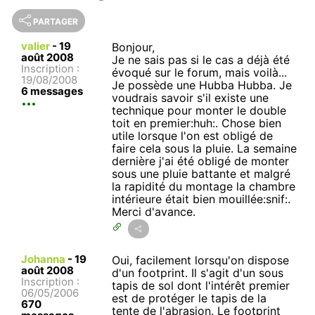
PARTAGER
valier
-
19
Bonjour,
août 2008
Je ne sais pas si le cas a déjà été
Inscription :
évoqué sur le forum, mais voilà...
19/08/2008
Je possède une Hubba Hubba. Je
6 messages
voudrais savoir s'il existe une
technique pour monter le double
toit en premier:huh:. Chose bien
utile lorsque l'on est obligé de
faire cela sous la pluie. La semaine
dernière j'ai été obligé de monter
sous une pluie battante et malgré
la rapidité du montage la chambre
intérieure était bien mouillée:snif:.
Merci d'avance.
Johanna
-
19
Oui, facilement lorsqu'on dispose
août 2008
d'un footprint. Il s'agit d'un sous
Inscription :
tapis de sol dont l'intérêt premier
06/05/2006
est de protéger le tapis de la
670
tente de l'abrasion. Le footprint