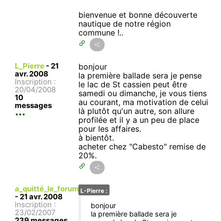
bienvenue et bonne découverte
nautique de notre région
commune !..
L_Pierre
-
21
bonjour
avr. 2008
la première ballade sera je pense
Inscription :
le lac de St cassien peut être
20/04/2008
samedi ou dimanche, je vous tiens
10
au courant, ma motivation de celui
messages
là plutôt qu'un autre, son allure
profilée et il y a un peu de place
pour les affaires.
à bientôt.
acheter chez "Cabesto" remise de
20%.
a_quitté_le_forum
L-Pierre :
-
21 avr. 2008
Inscription :
bonjour
23/02/2007
la première ballade sera je
239 messages