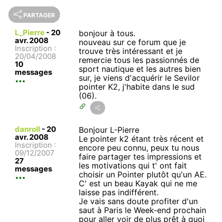
PARTAGER
L_Pierre
-
20
bonjour à tous.
avr. 2008
nouveau sur ce forum que je
Inscription :
trouve très intéressant et je
20/04/2008
remercie tous les passionnés de
10
sport nautique et les autres bien
messages
sur, je viens d'acquérir le Sevilor
pointer K2, j'habite dans le sud
(06).
danroll
-
20
Bonjour L-Pierre
avr. 2008
Le pointer k2 étant très récent et
Inscription :
encore peu connu, peux tu nous
09/12/2007
faire partager tes impressions et
27
les motivations qui t' ont fait
messages
choisir un Pointer plutôt qu'un AE.
C' est un beau Kayak qui ne me
laisse pas indifférent.
Je vais sans doute profiter d'un
saut à Paris le Week-end prochain
pour aller voir de plus prêt à quoi