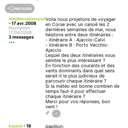
PARTAGER
stephmontmeyan
Voila nous projetons de voyager
-
17 avr. 2008
en Corse avec un canoë les 2
Inscription :
dernières semaines de mai, nous
17/04/2008
hésitons entre deux itinéraires :
3 messages
- itinéraire A : Ajaccio-Calvi
- itinéraire B : Porto Vecchio-
Ajaccio
Lequel des deux itinéraires vous
semble le plus intéressant ?
En fonction des courants et des
vents dominants dans quel sens
serait-il le plus judicieux de
parcourir chaque itinéraire ?
Si la météo est bonne combien de
temps faut-il pour effectuer
chaque itinéraire ?
Merci pour vos réponses, bon
vent !
kajack
-
18
papillon: