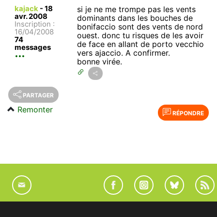
kajack
-
18
si je ne me trompe pas les vents
avr. 2008
dominants dans les bouches de
Inscription :
bonifaccio sont des vents de nord
16/04/2008
ouest. donc tu risques de les avoir
74
de face en allant de porto vecchio
messages
vers ajaccio. A confirmer.
bonne virée.
PARTAGER
Remonter
RÉPONDRE