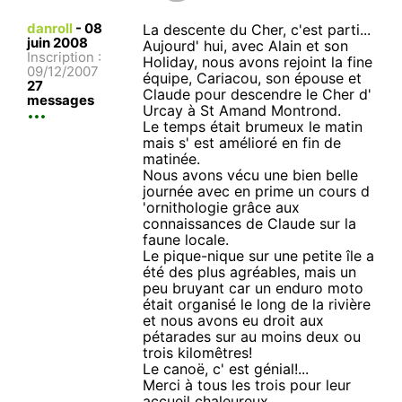
danroll
-
08
La descente du Cher, c'est parti...
juin 2008
Aujourd' hui, avec Alain et son
Inscription :
Holiday, nous avons rejoint la fine
09/12/2007
équipe, Cariacou, son épouse et
27
Claude pour descendre le Cher d'
messages
Urcay à St Amand Montrond.
Le temps était brumeux le matin
mais s' est amélioré en fin de
matinée.
Nous avons vécu une bien belle
journée avec en prime un cours d
'ornithologie grâce aux
connaissances de Claude sur la
faune locale.
Le pique-nique sur une petite île a
été des plus agréables, mais un
peu bruyant car un enduro moto
était organisé le long de la rivière
et nous avons eu droit aux
pétarades sur au moins deux ou
trois kilomêtres!
Le canoë, c' est génial!...
Merci à tous les trois pour leur
accueil chaleureux.