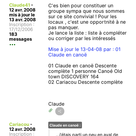
Claude41
-
C'es bien pour constituer un
12 avr. 2008
groupe sympa que nous sommes
mis à jour le
sur ce site convivial ! Pour les
13 avr. 2008
locaux , c'est une opportnité à ne
Inscription :
pas manquer.
17/12/2006
Je lance la liste : liste à compléter
183
ou corriger par les intéressés
messages
Mise à jour le 13-04-08 par : 01
Claude en canoë
01 Claude en canoë Descente
complète 1 personne Canoé Old
town DISCOVERY 164
02 Cariacou Descente complète
Claude
Cariacou
-
Claude en canoë :
12 avr. 2008
Inscription :
...j'étais parti un peu en aval de