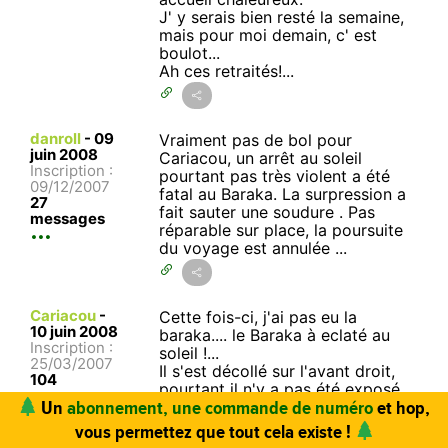
J' y serais bien resté la semaine,
mais pour moi demain, c' est
boulot...
Ah ces retraités!...
danroll
-
09
Vraiment pas de bol pour
juin 2008
Cariacou, un arrêt au soleil
Inscription :
pourtant pas très violent a été
09/12/2007
fatal au Baraka. La surpression a
27
fait sauter une soudure . Pas
messages
réparable sur place, la poursuite
du voyage est annulée ...
Cariacou
-
Cette fois-ci, j'ai pas eu la
10 juin 2008
baraka.... le Baraka à eclaté au
Inscription :
soleil !...
25/03/2007
Il s'est décollé sur l'avant droit,
104
pourtant il n'y a pas été exposé
messages
très longtemps.
Fin de la descente pour moi. Et
Vous trouvez ce site utile ? Vous aimez le magazine ?
comme Claude se retrouvait seul,