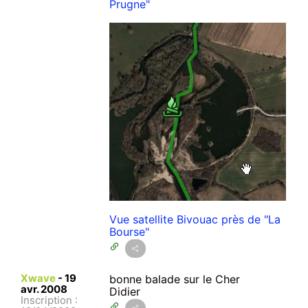
Prugne"
Vue satellite Bivouac près de "La
Bourse"
Xwave
-
19
bonne balade sur le Cher
avr. 2008
Didier
Inscription :