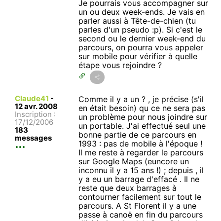
Je pourrais vous accompagner sur
un ou deux week-ends. Je vais en
parler aussi à Tête-de-chien (tu
parles d'un pseudo :p). Si c'est le
second ou le dernier week-end du
parcours, on pourra vous appeler
sur mobile pour vérifier à quelle
étape vous rejoindre ?
Claude41
-
Comme il y a un ? , je précise (s'il
12 avr. 2008
en était besoin) qu ce ne sera pas
Inscription :
un problème pour nous joindre sur
17/12/2006
un portable. J'ai effectué seul une
183
bonne partie de ce parcours en
messages
1993 : pas de mobile à l'époque !
Il me reste à regarder le parcours
sur Google Maps (euncore un
inconnu il y a 15 ans !) ; depuis , il
y a eu un barrage d'effacé . Il ne
reste que deux barrages à
contourner facilement sur tout le
parcours. A St Florent il y a une
passe à canoë en fin du parcours