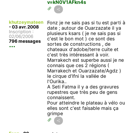
v=kN0V1AFkn4s
khutzeymateen
Fonz je ne sais pas si tu est parti à
-
03 avr. 2008
date ; autour de Ouarzazate il ya
Inscription :
plusieurs ksars ( je ne sais pas si
02/06/2006
c'est le bon mot ) ce sont des
796 messages
sortes de constructions , de
chateaux d'adobe/terre cuite et
c'est très intéressant à voir.
Marrakech est superbe aussi je ne
connais que ces 2 régions (
Marrakech et Ouarzazate/Agdz )
le cirque d'Ifni la vallée de
l'Ourika..
A Seti Fatma il y a des gravures
rupestres que très peu de gens
connaissent.
Pour atteindre le plateau à vélo ou
elles sont c'est faisable mais ça
grimpe