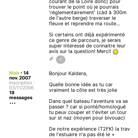
courant de la Loire donc) pour
trouver le point où je pourrais
'réglementairement' (càd à 300m
de l'autre berge) traverser le
fleuve et reprendre ma route...
Si certains ont déjà expérimenté
ce genre de parcours, je serais
super interessé de connaitre leur
avis sur la question! Merci!
Mab
-
14
Bonjour Kaldera,
nov. 2007
Inscription :
Quelle bonne idée as tu car
03/11/2006
vraiment la côte est très jolie
19
messages
Dans quel bateau l'aventure va se
passer ? car si ponté/homologué
tu peux couper et t'éviter un tour
sur st naz (moyen pour bivouac)
De notre expérience (T2FK) la trav
de l'estuaire n'a pas été le +