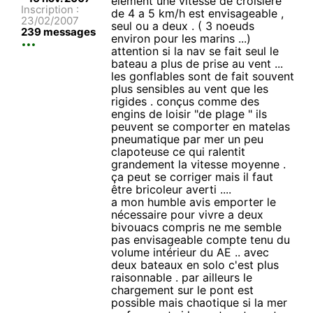
élément une vitesse de croisière
Inscription :
de 4 a 5 km/h est envisageable ,
23/02/2007
seul ou a deux . ( 3 noeuds
239 messages
environ pour les marins ...)
attention si la nav se fait seul le
bateau a plus de prise au vent ...
les gonflables sont de fait souvent
plus sensibles au vent que les
rigides . conçus comme des
engins de loisir "de plage " ils
peuvent se comporter en matelas
pneumatique par mer un peu
clapoteuse ce qui ralentit
grandement la vitesse moyenne .
ça peut se corriger mais il faut
être bricoleur averti ....
a mon humble avis emporter le
nécessaire pour vivre a deux
bivouacs compris ne me semble
pas envisageable compte tenu du
volume intérieur du AE .. avec
deux bateaux en solo c'est plus
raisonnable . par ailleurs le
chargement sur le pont est
possible mais chaotique si la mer