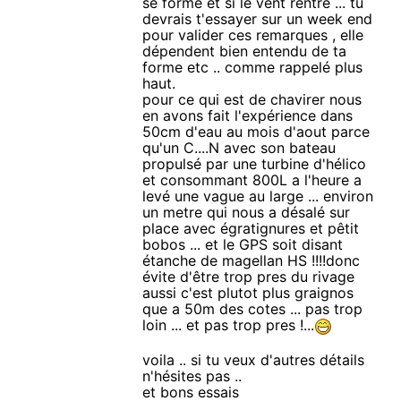
se forme et si le vent rentre ... tu
devrais t'essayer sur un week end
pour valider ces remarques , elle
dépendent bien entendu de ta
forme etc .. comme rappelé plus
haut.
pour ce qui est de chavirer nous
en avons fait l'expérience dans
50cm d'eau au mois d'aout parce
qu'un C....N avec son bateau
propulsé par une turbine d'hélico
et consommant 800L a l'heure a
levé une vague au large ... environ
un metre qui nous a désalé sur
place avec égratignures et pêtit
bobos ... et le GPS soit disant
étanche de magellan HS !!!!donc
évite d'être trop pres du rivage
aussi c'est plutot plus graignos
que a 50m des cotes ... pas trop
loin ... et pas trop pres !...
voila .. si tu veux d'autres détails
n'hésites pas ..
et bons essais