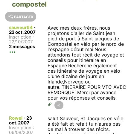
compostel
PARTAGER
sauveur64
-
Avec mes deux frères, nous
22 oct. 2007
projetons d'aller de Saint jean
Inscription :
pied de port à Saint jacques de
22/10/2007
Compostel en vèlo par le nord de
2 messages
l'espagne début mai.Nous
attendons tout récit de voyage et
conseils pour itinéraire en
Espagne.Recherche également
des itinéraire de voyage en vélo
d'une dizaine de jours en
Irlande,Norvege ou
autre.ITINERAIRE POUR VTC AVEC
REMORQUE. Merci par avance
pour vos réponses et conseils.
Rowel
-
23
salut Sauveur, St Jacques en vélo
oct. 2007
a été fait et refait tu n'auras pas
Inscription :
de mal à trouver des récits.
06/08/2007