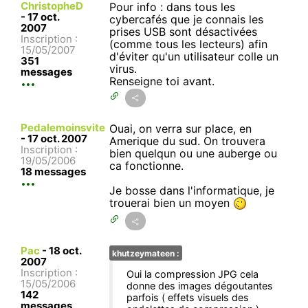
ChristopheD
Pour info : dans tous les
-
17 oct.
cybercafés que je connais les
2007
prises USB sont désactivées
Inscription :
(comme tous les lecteurs) afin
15/05/2007
d'éviter qu'un utilisateur colle un
351
virus.
messages
Renseigne toi avant.
Pedalemoinsvite
Ouai, on verra sur place, en
-
17 oct. 2007
Amerique du sud. On trouvera
Inscription :
bien quelqun ou une auberge ou
19/05/2006
ca fonctionne.
18 messages
Je bosse dans l'informatique, je
trouerai bien un moyen
Pac
-
18 oct.
khutzeymateen :
2007
Inscription :
Oui la compression JPG cela
15/05/2006
donne des images dégoutantes
142
parfois ( effets visuels des
messages