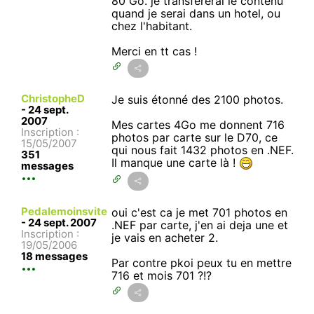
80 Go. je transfererai le contenu
quand je serai dans un hotel, ou
chez l'habitant.
Merci en tt cas !
ChristopheD
Je suis étonné des 2100 photos.
-
24 sept.
2007
Mes cartes 4Go me donnent 716
Inscription :
photos par carte sur le D70, ce
15/05/2007
qui nous fait 1432 photos en .NEF.
351
Il manque une carte là !
messages
Pedalemoinsvite
oui c'est ca je met 701 photos en
-
24 sept. 2007
.NEF par carte, j'en ai deja une et
Inscription :
je vais en acheter 2.
19/05/2006
18 messages
Par contre pkoi peux tu en mettre
716 et mois 701 ?!?