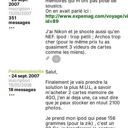
mémoires qui m'ont pas posé de
2007
sousics.
Inscription :
On en avait parlé ici :
15/05/2007
http://www.expemag.com/voyage/vi
351
id=89
messages
J'ai Nikon et je shoote aussi qu'en
NEF. Ipod : trop petit ; Archos trop
cher (pour le même prix tu as
quasiment 3 videurs de cartes
comme les miens).
Pedalemoinsvite
Salut,
-
24 sept. 2007
Inscription :
Finalement je vais prendre la
19/05/2006
solution la plus M.U.L, a savoir
18 messages
m'acheter 2 cartes memoire de
4GO, j'en ai deja une, ca veut dire
que je peux stocker en ntout 2100
photos.
Je prend mon ipod qui pese 156
grammes (pour la zik) , c'est un