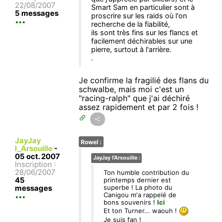
22/08/2007
Smart Sam en particulier sont à
5 messages
proscrire sur les raids où l'on
recherche de la fiabilité,
ils sont très fins sur les flancs et
facilement déchirables sur une
pierre, surtout à l'arrière.
.
Je confirme la fragilié des flans du
schwalbe, mais moi c'est un
"racing-ralph" que j'ai déchiré
assez rapidement et par 2 fois !
JayJay
Rowel :
l_Arsouille
-
05 oct. 2007
JayJay l'Arsouille :
Inscription :
28/06/2007
Ton humble contribution du
45
printemps dernier est
messages
superbe ! La photo du
Canigou m'a rappelé de
bons souvenirs !
Ici
Et ton Turner... waouh !
Je suis fan !