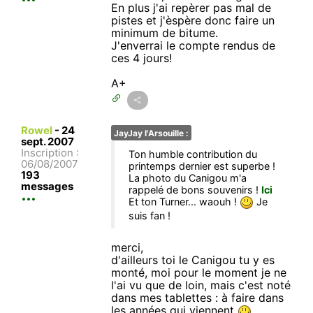
En plus j'ai repèrer pas mal de
pistes et j'èspère donc faire un
minimum de bitume.
J'enverrai le compte rendus de
ces 4 jours!
A+
Rowel
-
24
JayJay l'Arsouille :
sept. 2007
Inscription :
Ton humble contribution du
06/08/2007
printemps dernier est superbe !
193
La photo du Canigou m'a
messages
rappelé de bons souvenirs !
Ici
Et ton Turner... waouh !
Je
suis fan !
merci,
d'ailleurs toi le Canigou tu y es
monté, moi pour le moment je ne
l'ai vu que de loin, mais c'est noté
dans mes tablettes : à faire dans
les années qui viennent