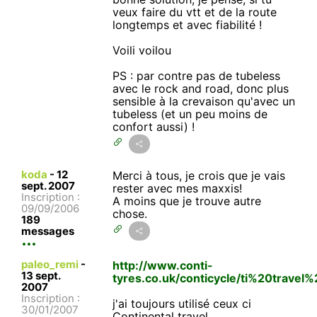
veux faire du vtt et de la route
longtemps et avec fiabilité !
Voili voilou
PS : par contre pas de tubeless
avec le rock and road, donc plus
sensible à la crevaison qu'avec un
tubeless (et un peu moins de
confort aussi) !
koda
-
12
Merci à tous, je crois que je vais
sept. 2007
rester avec mes maxxis!
Inscription :
A moins que je trouve autre
09/09/2006
chose.
189
messages
paleo_remi
-
http://www.conti-
13 sept.
tyres.co.uk/conticycle/ti%20travel
2007
Inscription :
j'ai toujours utilisé ceux ci
30/01/2007
Continental travel