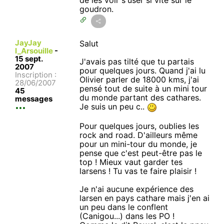
goudron.
JayJay
Salut
l_Arsouille
-
15 sept.
J'avais pas tilté que tu partais
2007
pour quelques jours. Quand j'ai lu
Inscription :
Olivier parler de 18000 kms, j'ai
28/06/2007
pensé tout de suite à un mini tour
45
du monde partant des cathares.
messages
Je suis un peu c..
Pour quelques jours, oublies les
rock and road. D'ailleurs même
pour un mini-tour du monde, je
pense que c'est peut-être pas le
top ! Mieux vaut garder tes
larsens ! Tu vas te faire plaisir !
Je n'ai aucune expérience des
larsen en pays cathare mais j'en ai
un peu dans le conflent
(Canigou...) dans les PO !