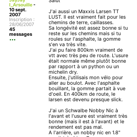
Salut
l_Arsouille
-
10 sept.
J'ai aussi un Maxxis Larsen TT
2007
LUST. Il est vraiment fait pour les
Inscription :
chemins de terre, caillasses.
28/06/2007
Sa longévité est assez bonne si tu
45
reste sur les chemins mais si tu
messages
roules sur l'asphalte, la gomme
s'en va très vite.
J'ai pu faire 800km vraiment de
vtt avec très peu de route. L'usure
était normale même plutôt bonne
par rapport à un python ou un
michelin dry.
Ensuite, j'utilisais mon vélo pour
aller au boulot. Avec l'asphalte
bouillant, la gomme partait à vue
d'oeil. En 400km de route, le
larsen est devenu presque slick.
J'ai un Schwalbe Nobby Nic à
l'avant et l'usure est vraiment très
bonne (mais il est à l'avant) et le
rendement est pas mal.
A l'arrière, un nobby nic en 1.8"