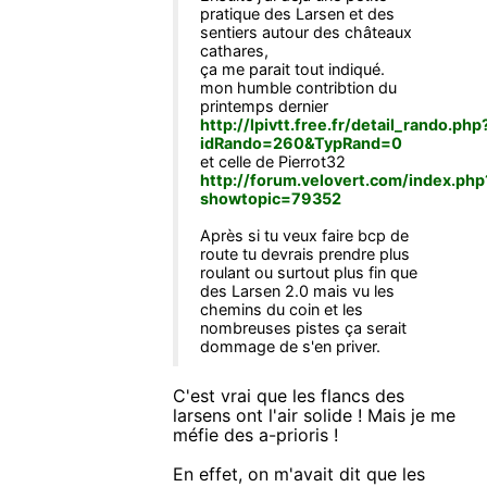
pratique des Larsen et des
sentiers autour des châteaux
cathares,
ça me parait tout indiqué.
mon humble contribtion du
printemps dernier
http://lpivtt.free.fr/detail_rando.php
idRando=260&TypRand=0
et celle de Pierrot32
http://forum.velovert.com/index.php
showtopic=79352
Après si tu veux faire bcp de
route tu devrais prendre plus
roulant ou surtout plus fin que
des Larsen 2.0 mais vu les
chemins du coin et les
nombreuses pistes ça serait
dommage de s'en priver.
C'est vrai que les flancs des
larsens ont l'air solide ! Mais je me
méfie des a-prioris !
En effet, on m'avait dit que les