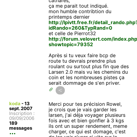
cathares,
ça me parait tout indiqué.
mon humble contribtion du
printemps dernier
http://lpivtt.free.fr/detail_rando.php
idRando=260&TypRand=0
et celle de Pierrot32
http://forum.velovert.com/index.ph
showtopic=79352
Après si tu veux faire bcp de
route tu devrais prendre plus
roulant ou surtout plus fin que des
Larsen 2.0 mais vu les chemins du
coin et les nombreuses pistes ça
serait dommage de s'en priver.
koda
-
13
Merci pour tes précision Rowel,
sept. 2007
je crois que je vais garder les
Inscription :
larsen, j'ai déja voyager plusieurs
09/09/2006
fois avec et bien gonfler à 3 kgs
189
ils ont un super rendement, meme
messages
charger, ce qui est domage, c'est
de les voir s'user si vite sur le