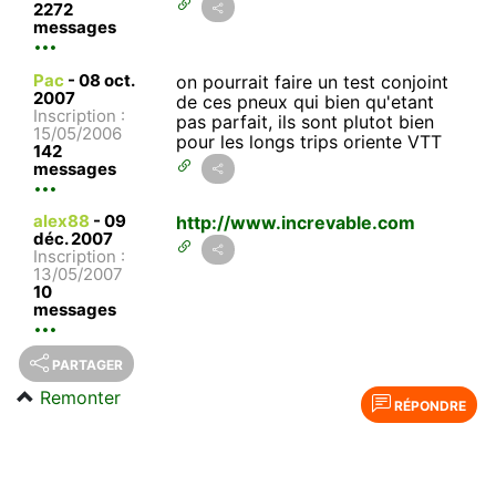
2272
messages
Pac
-
08 oct.
on pourrait faire un test conjoint
2007
de ces pneux qui bien qu'etant
Inscription :
pas parfait, ils sont plutot bien
15/05/2006
pour les longs trips oriente VTT
142
messages
alex88
-
09
http://www.increvable.com
déc. 2007
Inscription :
13/05/2007
10
messages
PARTAGER
Remonter
RÉPONDRE