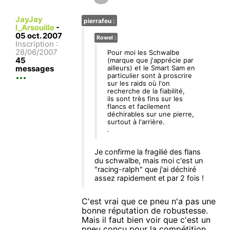
JayJay
pierrafeu :
l_Arsouille
-
05 oct. 2007
Rowel :
Inscription :
28/06/2007
Pour moi les Schwalbe
45
(marque que j'apprécie par
messages
ailleurs) et le Smart Sam en
particulier sont à proscrire
sur les raids où l'on
recherche de la fiabilité,
ils sont très fins sur les
flancs et facilement
déchirables sur une pierre,
surtout à l'arrière.
.
Je confirme la fragilié des flans
du schwalbe, mais moi c'est un
"racing-ralph" que j'ai déchiré
assez rapidement et par 2 fois !
C'est vrai que ce pneu n'a pas une
bonne réputation de robustesse.
Mais il faut bien voir que c'est un
pneu conçu pour la compétition