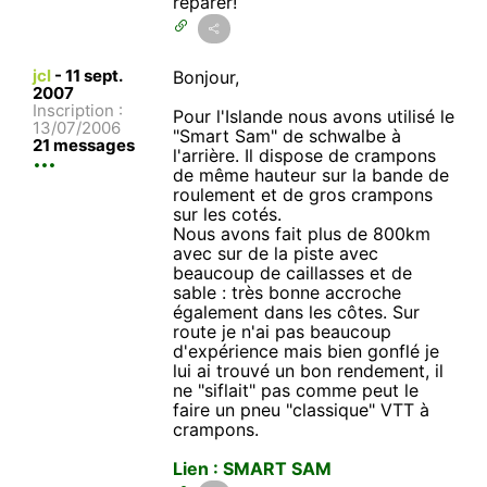
réparer!
jcl
-
11 sept.
Bonjour,
2007
Inscription :
Pour l'Islande nous avons utilisé le
13/07/2006
"Smart Sam" de schwalbe à
21 messages
l'arrière. Il dispose de crampons
de même hauteur sur la bande de
roulement et de gros crampons
sur les cotés.
Nous avons fait plus de 800km
avec sur de la piste avec
beaucoup de caillasses et de
sable : très bonne accroche
également dans les côtes. Sur
route je n'ai pas beaucoup
d'expérience mais bien gonflé je
lui ai trouvé un bon rendement, il
ne "siflait" pas comme peut le
faire un pneu "classique" VTT à
crampons.
Lien : SMART SAM