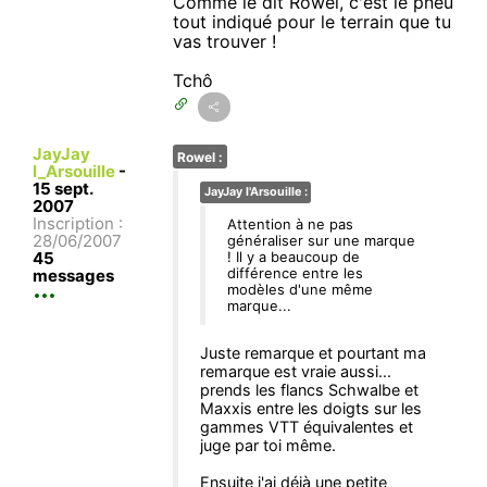
Comme le dit Rowel, c'est le pneu
tout indiqué pour le terrain que tu
vas trouver !
Tchô
JayJay
Rowel :
l_Arsouille
-
15 sept.
JayJay l'Arsouille :
2007
Inscription :
Attention à ne pas
28/06/2007
généraliser sur une marque
45
! Il y a beaucoup de
différence entre les
messages
modèles d'une même
marque...
Juste remarque et pourtant ma
remarque est vraie aussi...
prends les flancs Schwalbe et
Maxxis entre les doigts sur les
gammes VTT équivalentes et
juge par toi même.
Ensuite j'ai déjà une petite