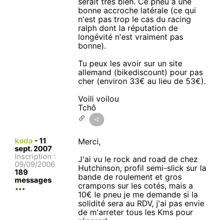
serait très bien. Ce pneu a une
bonne accroche latérale (ce qui
n'est pas trop le cas du racing
ralph dont la réputation de
longévité n'est vraiment pas
bonne).
Tu peux les avoir sur un site
allemand (bikediscount) pour pas
cher (environ 33€ au lieu de 53€).
Voili voilou
Tchô
koda
-
11
Merci,
sept. 2007
Inscription :
J'ai vu le rock and road de chez
09/09/2006
Hutchinson, profil semi-slick sur la
189
bande de roulement et gros
messages
crampons sur les cotés, mais a
10€ le pneu je me demande si la
solidité sera au RDV, j'ai pas envie
de m'arreter tous les Kms pour