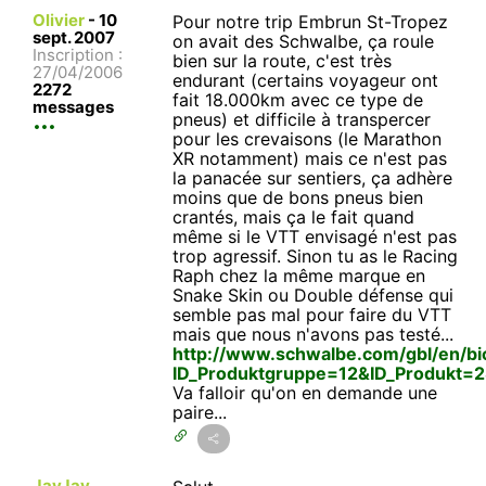
Olivier
-
10
Pour notre trip Embrun St-Tropez
sept. 2007
on avait des Schwalbe, ça roule
Inscription :
bien sur la route, c'est très
27/04/2006
endurant (certains voyageur ont
2272
fait 18.000km avec ce type de
messages
pneus) et difficile à transpercer
pour les crevaisons (le Marathon
XR notamment) mais ce n'est pas
la panacée sur sentiers, ça adhère
moins que de bons pneus bien
crantés, mais ça le fait quand
même si le VTT envisagé n'est pas
trop agressif. Sinon tu as le Racing
Raph chez la même marque en
Snake Skin ou Double défense qui
semble pas mal pour faire du VTT
mais que nous n'avons pas testé...
http://www.schwalbe.com/gbl/en/bi
ID_Produktgruppe=12&ID_Produkt=
Va falloir qu'on en demande une
paire...
JayJay