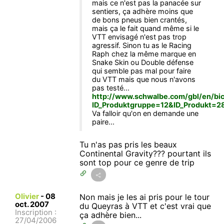
mais ce n'est pas la panacée sur
sentiers, ça adhère moins que
de bons pneus bien crantés,
mais ça le fait quand même si le
VTT envisagé n'est pas trop
agressif. Sinon tu as le Racing
Raph chez la même marque en
Snake Skin ou Double défense
qui semble pas mal pour faire
du VTT mais que nous n'avons
pas testé...
http://www.schwalbe.com/gbl/en/bi
ID_Produktgruppe=12&ID_Produkt=2
Va falloir qu'on en demande une
paire...
Tu n'as pas pris les beaux
Continental Gravity??? pourtant ils
sont top pour ce genre de trip
Olivier
-
08
Non mais je les ai pris pour le tour
oct. 2007
du Queyras à VTT et c'est vrai que
Inscription :
ça adhère bien...
27/04/2006