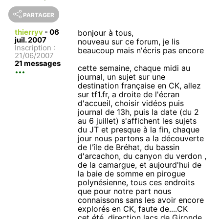
PARTAGER
thierryv
-
06
bonjour à tous,
juil. 2007
nouveau sur ce forum, je lis
Inscription :
beaucoup mais n'écris pas encore
21/06/2007
21 messages
cette semaine, chaque midi au
journal, un sujet sur une
destination française en CK, allez
sur tf1.fr, a droite de l'écran
d'accueil, choisir vidéos puis
journal de 13h, puis la date (du 2
au 6 juillet) s'affichent les sujets
du JT et presque à la fin, chaque
jour nous partons a la découverte
de l'île de Bréhat, du bassin
d'arcachon, du canyon du verdon ,
de la camargue, et aujourd'hui de
la baie de somme en pirogue
polynésienne, tous ces endroits
que pour notre part nous
connaissons sans les avoir encore
explorés en CK, faute de....CK
cet été, direction lacs de Gironde,