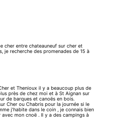
e cher entre chateauneuf sur cher et
, je recherche des promenades de 15 à
Cher et Thenioux il y a beaucoup plus de
a plus près de chez moi et à St Aignan sur
r de barques et canoës en bois.
 sur Cher ou Chabris pour la journée si le
omme j'habite dans le coin , je connais bien
r avec mon cnoë . Il y a des campings à