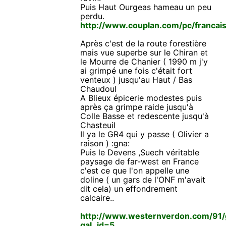
Puis Haut Ourgeas hameau un peu
perdu.
http://www.couplan.com/pc/francai
Après c'est de la route forestière
mais vue superbe sur le Chiran et
le Mourre de Chanier ( 1990 m j'y
ai grimpé une fois c'était fort
venteux ) jusqu'au Haut / Bas
Chaudoul
A Blieux épicerie modestes puis
après ça grimpe raide jusqu'à
Colle Basse et redescente jusqu'à
Chasteuil
Il ya le GR4 qui y passe ( Olivier a
raison ) :gna:
Puis le Devens ,Suech véritable
paysage de far-west en France
c'est ce que l'on appelle une
doline ( un gars de l'ONF m'avait
dit cela) un effondrement
calcaire..
http://www.westernverdon.com/91/
gal_id=5