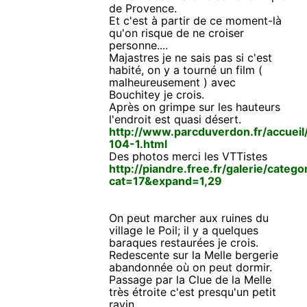
de Provence.
Et c'est à partir de ce moment-là
qu'on risque de ne croiser
personne....
Majastres je ne sais pas si c'est
habité, on y a tourné un film (
malheureusement ) avec
Bouchitey je crois.
Après on grimpe sur les hauteurs
l'endroit est quasi désert.
http://www.parcduverdon.fr/accuei
104-1.html
Des photos merci les VTTistes
http://piandre.free.fr/galerie/categ
cat=17&expand=1,29
On peut marcher aux ruines du
village le Poil; il y a quelques
baraques restaurées je crois.
Redescente sur la Melle bergerie
abandonnée où on peut dormir.
Passage par la Clue de la Melle
très étroite c'est presqu'un petit
ravin.