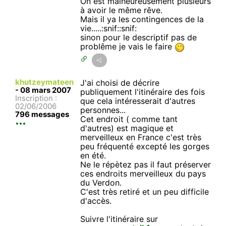
On est malheureusement plusieurs
à avoir le même rêve.
Mais il ya les contingences de la
vie.....:snif::snif:
sinon pour le descriptif pas de
problême je vais le faire
khutzeymateen
J'ai choisi de décrire
-
08 mars 2007
publiquement l'itinéraire des fois
Inscription :
que cela intéresserait d'autres
02/06/2006
personnes...
796 messages
Cet endroit ( comme tant
d'autres) est magique et
merveilleux en France c'est très
peu fréquenté excepté les gorges
en été.
Ne le répètez pas il faut préserver
ces endroits merveilleux du pays
du Verdon.
C'est très retiré et un peu difficile
d'accès.
Suivre l'itinéraire sur