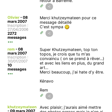
retour à Barrême.
Olivier
-
08
Merci khutzeymateen pour ce
mars 2007
message détaillé
Inscription :
C'est sympa
27/04/2006
2272
messages
rem
-
08
Super Khutzeymateen, top ton
mars 2007
topos, je crois que tu m'as
Inscription :
convaincu ( on se prend à rêver...)
30/01/2007
et avec les liens en plus, du grand
10
art...
messages
Merci beaucoup, j'ai hate d'y être.
Kénavo
Rem
khutzeymateen
Avec plaisir; j'aurais aimé mettre
-
09 mars 2007
des photos persos mais je n'en ai