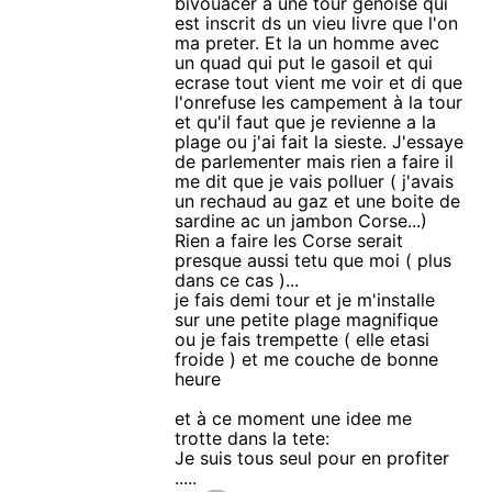
bivouacer a une tour genoise qui
est inscrit ds un vieu livre que l'on
ma preter. Et la un homme avec
un quad qui put le gasoil et qui
ecrase tout vient me voir et di que
l'onrefuse les campement à la tour
et qu'il faut que je revienne a la
plage ou j'ai fait la sieste. J'essaye
de parlementer mais rien a faire il
me dit que je vais polluer ( j'avais
un rechaud au gaz et une boite de
sardine ac un jambon Corse...)
Rien a faire les Corse serait
presque aussi tetu que moi ( plus
dans ce cas )...
je fais demi tour et je m'installe
sur une petite plage magnifique
ou je fais trempette ( elle etasi
froide ) et me couche de bonne
heure
et à ce moment une idee me
trotte dans la tete:
Je suis tous seul pour en profiter
.....