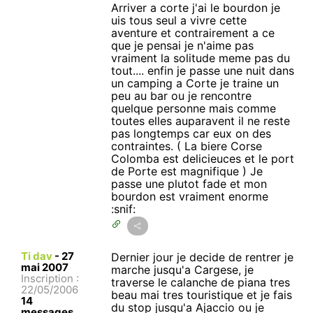
Arriver a corte j'ai le bourdon je
uis tous seul a vivre cette
aventure et contrairement a ce
que je pensai je n'aime pas
vraiment la solitude meme pas du
tout.... enfin je passe une nuit dans
un camping a Corte je traine un
peu au bar ou je rencontre
quelque personne mais comme
toutes elles auparavent il ne reste
pas longtemps car eux on des
contraintes. ( La biere Corse
Colomba est delicieuces et le port
de Porte est magnifique ) Je
passe une plutot fade et mon
bourdon est vraiment enorme
:snif:
Ti dav
-
27
Dernier jour je decide de rentrer je
mai 2007
marche jusqu'a Cargese, je
Inscription :
traverse le calanche de piana tres
22/05/2006
beau mai tres touristique et je fais
14
du stop jusqu'a Ajaccio ou je
messages