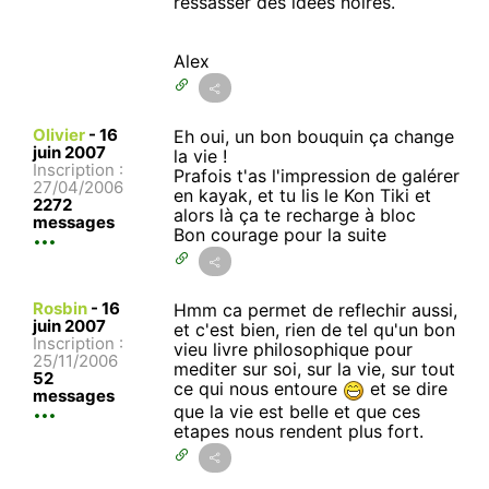
ressasser des idées noires.
Alex
Olivier
-
16
Eh oui, un bon bouquin ça change
juin 2007
la vie !
Inscription :
Prafois t'as l'impression de galérer
27/04/2006
en kayak, et tu lis le Kon Tiki et
2272
alors là ça te recharge à bloc
messages
Bon courage pour la suite
Rosbin
-
16
Hmm ca permet de reflechir aussi,
juin 2007
et c'est bien, rien de tel qu'un bon
Inscription :
vieu livre philosophique pour
25/11/2006
mediter sur soi, sur la vie, sur tout
52
ce qui nous entoure
et se dire
messages
que la vie est belle et que ces
etapes nous rendent plus fort.