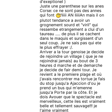
d'exeptionel )
Juste une parenthese sur les anes
Corse: ce ne sont pas des annes
qui font
Iiiii AN IiiiiAn mais il on
plutot tendance a avoir un
grognement sourd et "viril" qui
ressembe etrangement a clui d'un
taureau ..... de plus il se cachent
dans le maquis et surgissent d'un
seul coup. Je ne sais pas qui ete
le plus effrayer :/.
Arriver a la tour genoise je decide
de rejoindre un village ( que je ne
rejoindrai jamais) au bout de 3
heures d marche et de demarche
je decide de fair demi tour. Je
revient a le premiere plage et où
j'avais rencontrer ma tortue je fais
du stop jusqu'a Ajaccion d'ou je
prend un bus qui m'emenne
jusqu'a Porte par la côte. Et je
dois Avouer que le spectacle est
merveilleux, cette iles est vraiment
belle et tellement sauvage!!! je
l'aime vraiment