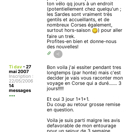
ton vélo qq jours à un endroit
(potentiellement chez quelqu'un ;
les Sardes sont vraiment très
gentils et accueillants, et de
nombreux Corses également,
surtout hors-saison
) pour aller
faire un trek.
Profites-en bien et donne-nous
des nouvelles!
Ti dav
-
27
Bon voila j'ai essiter pendant tres
mai 2007
longtemps (par honte) mais c'est
Inscription :
decider je vais vous raconter mon
22/05/2006
voyage en Corse qui a duré....... 3
14
jours!!!!!
messages
Et oui 3 jour 1+1+1.
Du coup au retour grosse remise
en question.
Voila je suis parti malgre les avis
defavorable de mon entourage
pour un sejour de 3 semaine