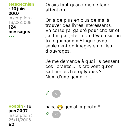
tetedechien
Ouaiis faut quand meme faire
-
16 juin
attention...
2007
Inscription :
On a de plus en plus de mal à
19/08/2006
trouver des livres interessants.
124
En corse j'ai galêré pour choisir et
messages
j'ai fini par jeter mon dévolu sur un
truc qui parle d'Afrique avec
seulement qq images en milieu
d'ouvrages.
Je me demande à quoi ils pensent
ces libraires... ils croivent qu'on
sait lire les hieroglyphes ?
Nom d'une gamelle ...
Rosbin
-
16
haha
genial la photo !!!
juin 2007
Inscription :
25/11/2006
52