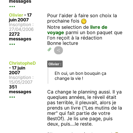
messages
Olivier
-
17
Pour l'aider à faire son choix la
juin 2007
prochaine fois
Inscription :
Notre selection de
livre de
27/04/2006
voyage
parmi un bon paquet que
2272
l'on reçoit à la rédaction
messages
Bonne lecture
ChristopheD
Olivier :
-
17 juin
2007
Eh oui, un bon bouquin ça
Inscription :
change la vie !
15/05/2007
351
messages
Ca change le planning aussi. Il ya
queqlues années, le réveil était
pas terrible, il pleuvait, alors je
prends un livre ("Les mutins de la
mer" qui fait partie de votre
BestOf). Je lis une page, puis
deux, puis....le reste.