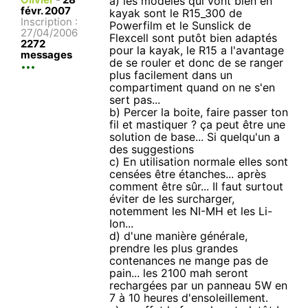
a) les modèles qui vont bien en
févr. 2007
kayak sont le R15_300 de
Inscription :
Powerfilm et le Sunslick de
27/04/2006
Flexcell sont putôt bien adaptés
2272
pour la kayak, le R15 a l'avantage
messages
de se rouler et donc de se ranger
plus facilement dans un
compartiment quand on ne s'en
sert pas...
b) Percer la boite, faire passer ton
fil et mastiquer ? ça peut être une
solution de base... Si quelqu'un a
des suggestions
c) En utilisation normale elles sont
censées être étanches... après
comment être sûr... Il faut surtout
éviter de les surcharger,
notemment les NI-MH et les Li-
Ion...
d) d'une manière générale,
prendre les plus grandes
contenances ne mange pas de
pain... les 2100 mah seront
rechargées par un panneau 5W en
7 à 10 heures d'ensoleillement.