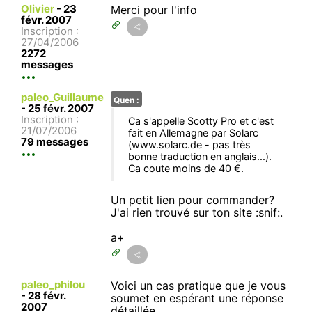
Olivier
-
23
Merci pour l'info
févr. 2007
Inscription :
27/04/2006
2272
messages
paleo_Guillaume
Quen :
-
25 févr. 2007
Inscription :
Ca s'appelle Scotty Pro et c'est
21/07/2006
fait en Allemagne par Solarc
79 messages
(www.solarc.de - pas très
bonne traduction en anglais...).
Ca coute moins de 40 €.
Un petit lien pour commander?
J'ai rien trouvé sur ton site :snif:.
a+
paleo_philou
Voici un cas pratique que je vous
-
28 févr.
soumet en espérant une réponse
2007
détaillée.