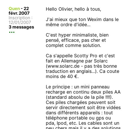
Quen
-
22
Hello Olivier, hello à tous,
févr. 2007
Inscription :
J'ai mieux que ton Wexim dans le
12/01/2007
même ordre d'idée...
3 messages
C'est hyper minimaliste, bien
pensé, efficace, pas cher et
complet comme solution.
Ca s'appelle Scotty Pro et c'est
fait en Allemagne par Solarc
(www.solarc.de - pas très bonne
traduction en anglais...). Ca coute
moins de 40 €.
Le principe : un mini panneau
recharge en continu deux piles AA
(standard absolu de la pile !!!!).
Ces piles chargées peuvent soit
servir directement soit être vidées
dans différents appareils : tout
téléphone portable ou gps ou
pda, Ipod, etc. Les cables sont un
peu chers mais il y a des solutions