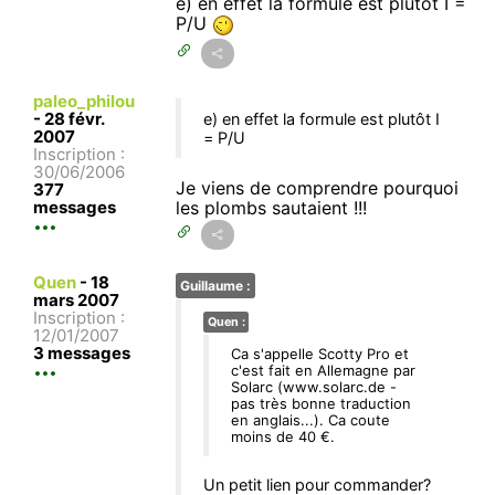
e) en effet la formule est plutôt I =
P/U
paleo_philou
-
28 févr.
e) en effet la formule est plutôt I
2007
= P/U
Inscription :
30/06/2006
Je viens de comprendre pourquoi
377
messages
les plombs sautaient !!!
Quen
-
18
Guillaume :
mars 2007
Inscription :
Quen :
12/01/2007
3 messages
Ca s'appelle Scotty Pro et
c'est fait en Allemagne par
Solarc (www.solarc.de -
pas très bonne traduction
en anglais...). Ca coute
moins de 40 €.
Un petit lien pour commander?