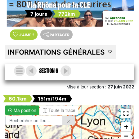
Via Rhôna pour la CLE
7 jours
772km
Cozondsa
PAR
28 JUIN 2022
PUBLIÉ
1466 LECTEURS
J'AIME
?
PARTAGER
INFORMATIONS GÉNÉRALES
Section 6
Mise à jour section :
27 juin 2022
60.1km
151m/194m
Ma position
Toute la trace
+
−