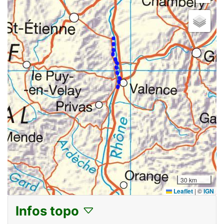
30 km
Leaflet
|
©
IGN
Infos topo