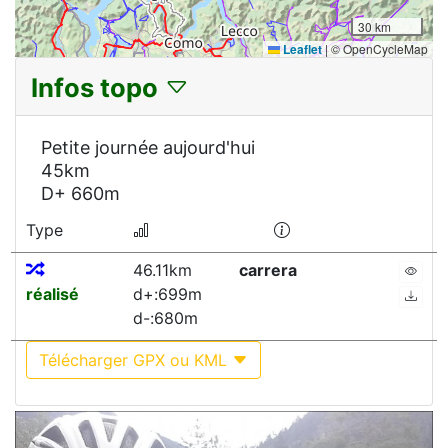
30 km
Leaflet
|
© OpenCycleMap
Infos topo
Petite journée aujourd'hui
45km
D+ 660m
Type
46.11km
carrera
réalisé
d+:699m
d-:680m
Télécharger GPX ou KML