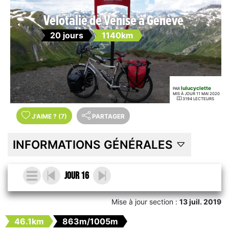
Velotalie de Venise à Genève
20 jours
1140km
lulucyclette
PAR
MIS À JOUR 11 MAI 2020
3194 LECTEURS
J'AIME
?
(7)
PARTAGER
INFORMATIONS GÉNÉRALES
jour 16
Mise à jour section :
13 juil. 2019
46.1km
863m/1005m