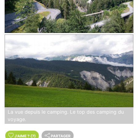
La vue depuis le camping. Le top des camping du
voyage.
J'AIME
?
(7)
PARTAGER