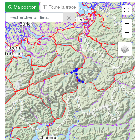
Ma position
Toute la trace
+
−