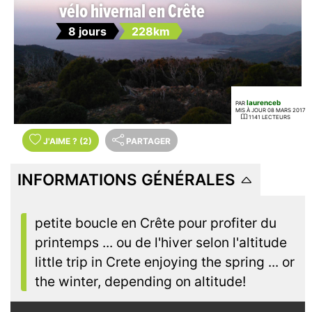
vélo hivernal en Crête
8 jours
228km
laurenceb
PAR
MIS À JOUR 08 MARS 2017
1141 LECTEURS
J'AIME
?
(2)
PARTAGER
INFORMATIONS GÉNÉRALES
petite boucle en Crête pour profiter du
printemps ... ou de l'hiver selon l'altitude
little trip in Crete enjoying the spring ... or
the winter, depending on altitude!