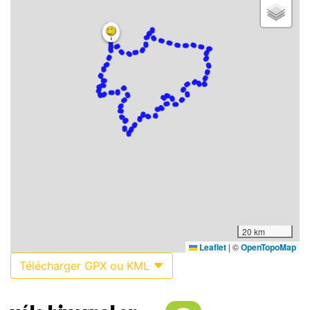
20 km
Leaflet
|
©
OpenTopoMap
Télécharger GPX ou KML