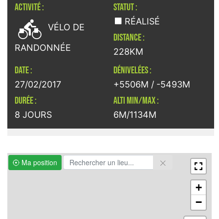
ACTIVITÉ :
STATUT :

RÉALISÉ
VÉLO DE
DISTANCE :
RANDONNÉE
228KM
DATE :
DÉNIVELÉES :
27/02/2017
+5506M / -5493M
DURÉE :
ALTI MIN/MAX :
8 JOURS
6M/1134M
Ma position
+
−