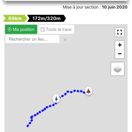
Mise à jour section :
10 juin 2020
66km
172m/320m
Ma position
Toute la trace
+
−