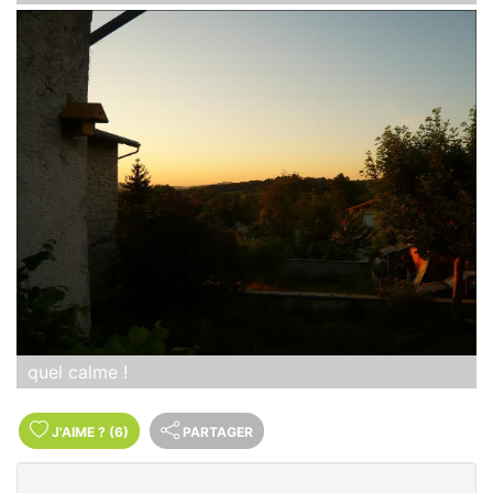
quel calme !
J'AIME
?
(6)
PARTAGER