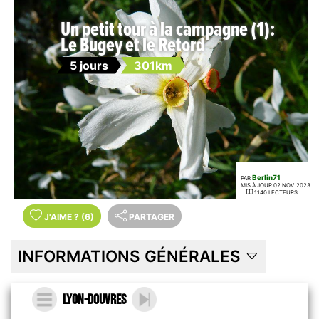
Un petit tour à la campagne (1):
Le Bugey et le Retord
5 jours
301km
Berlin71
PAR
MIS À JOUR 02 NOV. 2023
1140 LECTEURS
J'AIME
?
(6)
PARTAGER
INFORMATIONS GÉNÉRALES
Lyon-Douvres