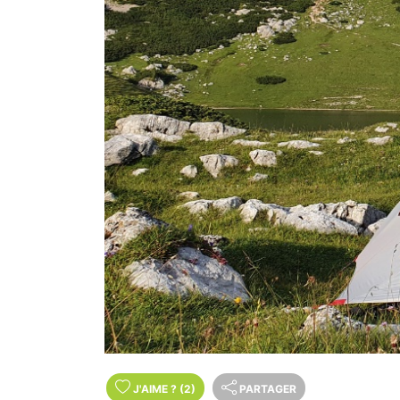
J'AIME
?
(2)
PARTAGER