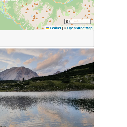
5 km
Leaflet
|
©
OpenStreetMap