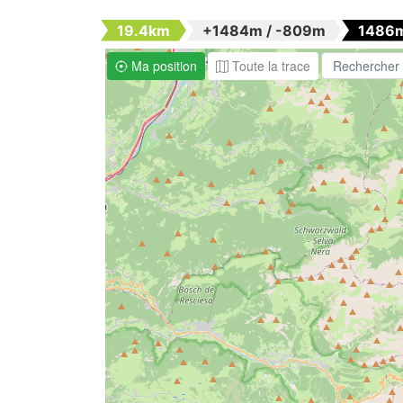
19.4km
+1484m / -809m
1486
Ma position
Toute la trace