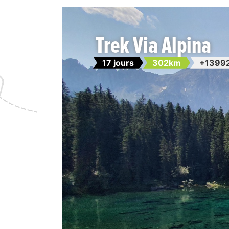
Trek Via Alpina
17 jours
302km
+1399