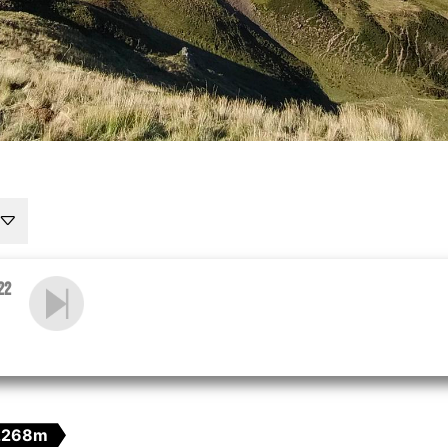
22
2268m