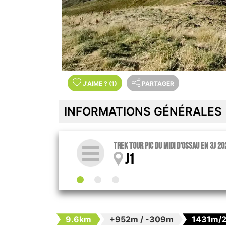
J'AIME
?
(1)
PARTAGER
INFORMATIONS GÉNÉRALES
Trek tour Pic du Midi d'Ossau en 3j 20
J1
9.6km
+952m / -309m
1431m/