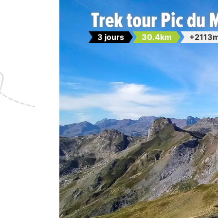
Trek tour Pic du 
3 jours
30.4km
+2113m