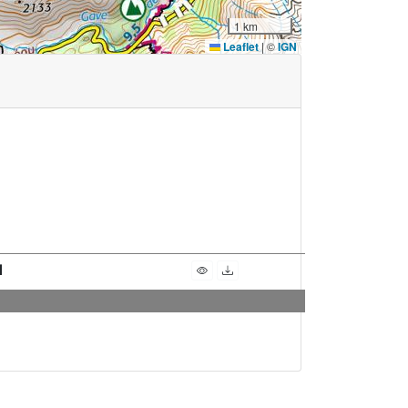
1 km
Leaflet
|
©
IGN
1