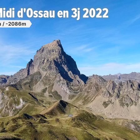
Midi d'Ossau en 3j 2022
 / -2086m