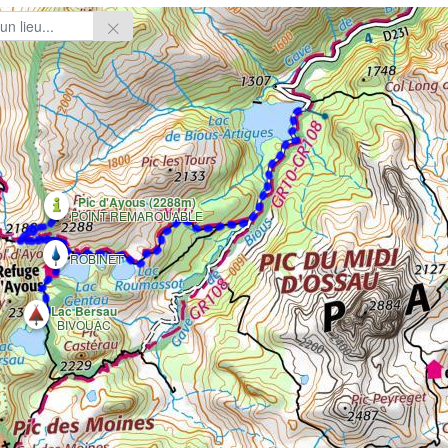
Pic d'Ayous (2288m)
POINT REMARQUABLE
ROBINET
Lac Bersau
BIVOUAC