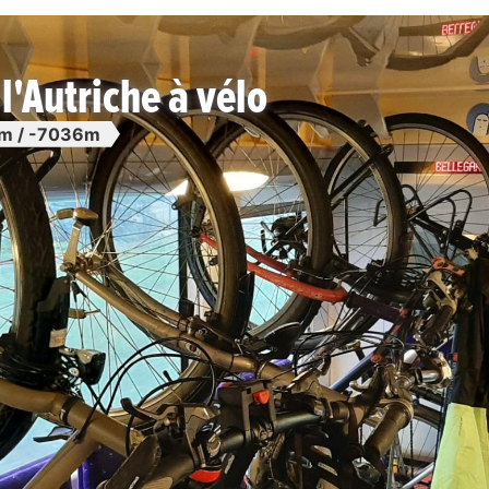
l'Autriche à vélo
m / -7036m