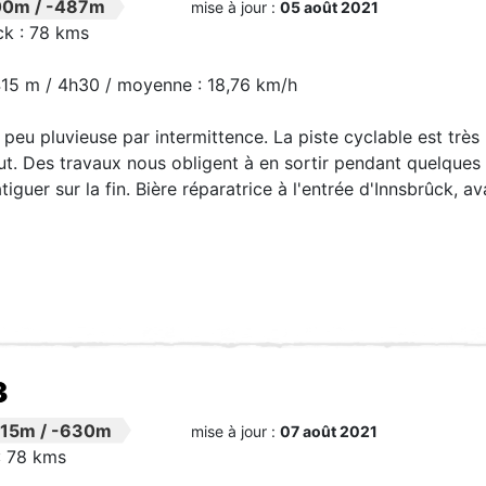
00m
/
-487m
mise à jour :
05 août 2021
ck : 78 kms
415 m / 4h30 / moyenne : 18,76 km/h
peu pluvieuse par intermittence. La piste cyclable est très
t. Des travaux nous obligent à en sortir pendant quelques
guer sur la fin. Bière réparatrice à l'entrée d'Innsbrûck, a
3
315m
/
-630m
mise à jour :
07 août 2021
: 78 kms