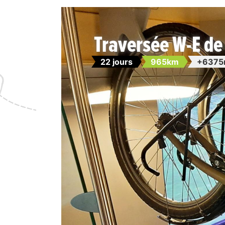
Traversée W-E de 
22 jours
965km
+6375