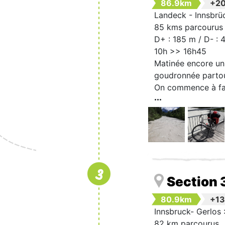
86.9km
+2
Landeck - Innsbrü
85 kms parcourus
D+ : 185 m / D- : 
10h >> 16h45
Matinée encore un 
goudronnée partou
On commence à fati
3
Section 
80.9km
+1
Innsbruck- Gerlos 
82 km parcourus