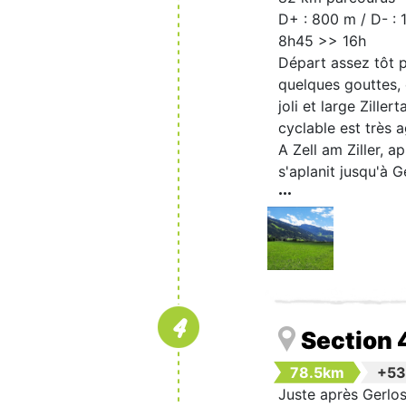
D+ : 800 m / D- : 
8h45 >> 16h
Départ assez tôt p
quelques gouttes, e
joli et large Zille
cyclable est très a
A Zell am Ziller,
s'aplanit jusqu'à G
4
Section 
78.5km
+5
Juste après Gerlos