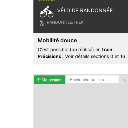

VÉLO DE RANDONNÉE

RANDONNÉE/TREK
Mobilité douce
C'est possible (ou réalisé) en
train
Précisions :
Voir détails sections 0 et 16
Ma position