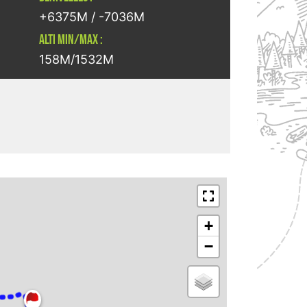
+6375M / -7036M
ALTI MIN/MAX :
158M/1532M
+
−