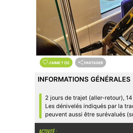
J'AIME
?
(5)
PARTAGER
INFORMATIONS GÉNÉRALES
2 jours de trajet (aller-retour), 
Les dénivelés indiqués par la tr
peuvent aussi être surévalués (su
ACTIVITÉ :