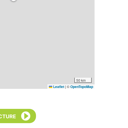
50 km
Leaflet
|
©
OpenTopoMap
CTURE