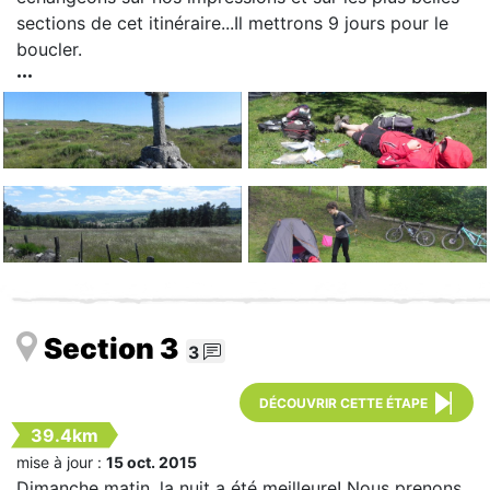
sections de cet itinéraire...Il mettrons 9 jours pour le
boucler.
Section 3
3
DÉCOUVRIR CETTE ÉTAPE
39.4km
mise à jour :
15 oct. 2015
Dimanche matin, la nuit a été meilleure! Nous prenons