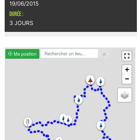
19/06/2015
DURÉE :
3 JOURS
Ma position
+
−