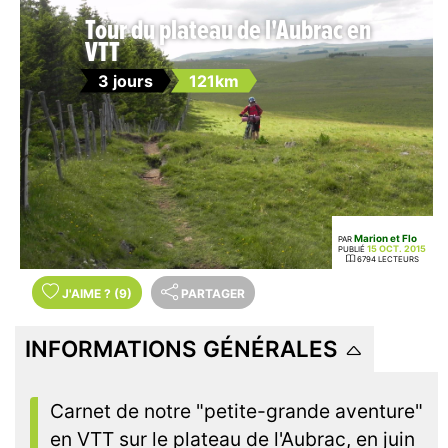
Tour du plateau de l'Aubrac en
VTT
3 jours
121km
Marion et Flo
PAR
15 OCT. 2015
PUBLIÉ
6794 LECTEURS
J'AIME
?
(9)
PARTAGER
INFORMATIONS GÉNÉRALES
Carnet de notre "petite-grande aventure"
en VTT sur le plateau de l'Aubrac, en juin