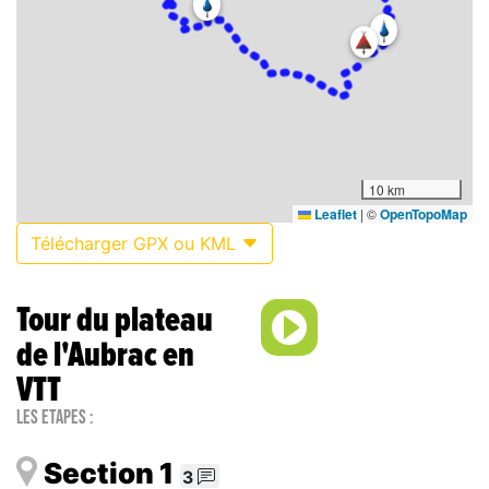
10 km
Leaflet
|
©
OpenTopoMap
Télécharger GPX ou KML
Tour du plateau
de l'Aubrac en
VTT
Les étapes :
Section 1
3