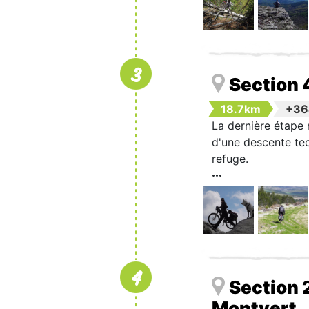
3
Section 
18.7km
+3
La dernière étape 
d'une descente tec
refuge.
4
Section 2
Montvert