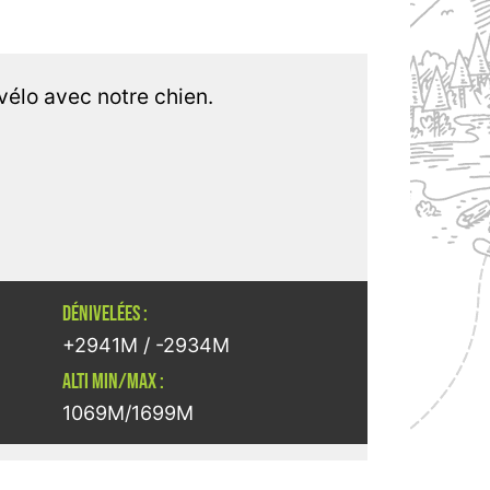
vélo avec notre chien.
DÉNIVELÉES :
+2941M / -2934M
ALTI MIN/MAX :
1069M/1699M