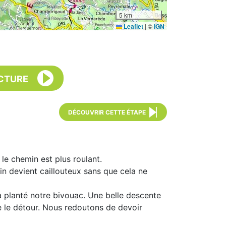
5 km
Leaflet
|
©
IGN
CTURE
DÉCOUVRIR CETTE ÉTAPE
le chemin est plus roulant.
in devient caillouteux sans que cela ne
a planté notre bivouac. Une belle descente
e le détour. Nous redoutons de devoir