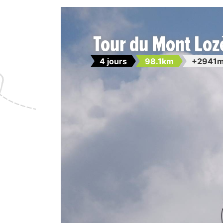
Tour du Mont Loz
4 jours
98.1km
+2941m