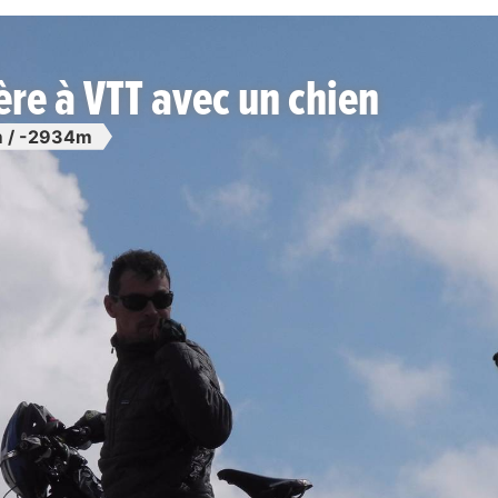
ère à VTT avec un chien
 / -2934m