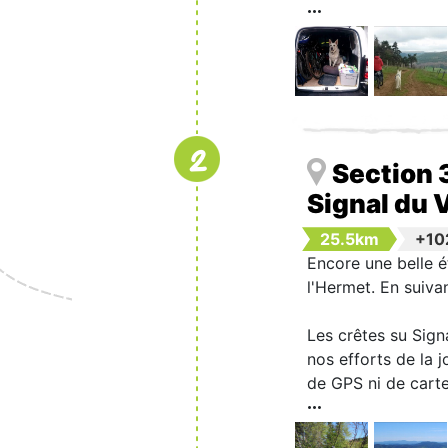
2
Section 
Signal du 
25.5km
+10
Encore une belle é
l'Hermet. En suivan
Les crêtes su Sign
nos efforts de la 
de GPS ni de carte 