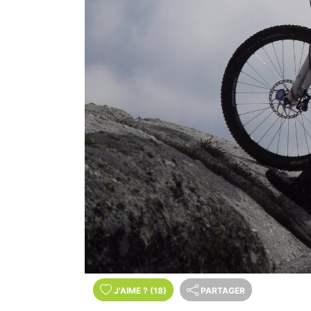
J'AIME
?
(18)
PARTAGER