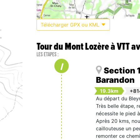
Télécharger GPX ou KML
Tour du Mont Lozère à VTT av
Les étapes :
1
Section 1
Barandon
19.3km
+8
Au départ du Bleym
Très belle étape, 
nécessite le pied à
Après 20 kms, nous
caillouteuse un pe
remonter ce chemin