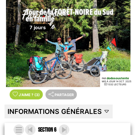
Tour de la FORÊT-NOIRE du Sud
en famille
7 jours
dodosoustente
PAR
MIS À JOUR 14 OCT. 2025
1332 LECTEURS
J'AIME
?
(3)
PARTAGER
INFORMATIONS GÉNÉRALES
Section 6