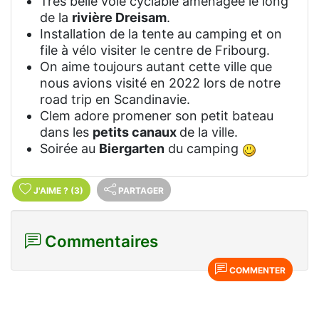
Très belle voie cyclable aménagée le long
de la
rivière Dreisam
.
Installation de la tente au camping et on
file à vélo visiter le centre de Fribourg.
On aime toujours autant cette ville que
nous avions visité en 2022 lors de notre
road trip en Scandinavie.
Clem adore promener son petit bateau
dans les
petits canaux
de la ville.
Soirée au
Biergarten
du camping
J'AIME
?
(3)
PARTAGER
Commentaires
COMMENTER