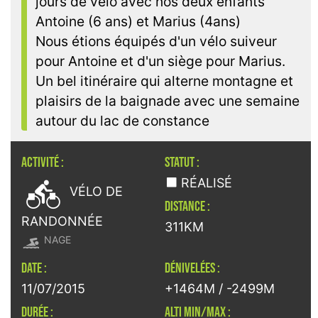
jours de velo avec nos deux enfants
Antoine (6 ans) et Marius (4ans)
Nous étions équipés d'un vélo suiveur
pour Antoine et d'un siège pour Marius.
Un bel itinéraire qui alterne montagne et
plaisirs de la baignade avec une semaine
autour du lac de constance
ACTIVITÉ :
STATUT :

RÉALISÉ
VÉLO DE
DISTANCE :
RANDONNÉE
311KM

NAGE
DATE :
DÉNIVELÉES :
11/07/2015
+1464M / -2499M
DURÉE :
ALTI MIN/MAX :