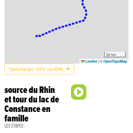
30 km
Leaflet
|
©
OpenTopoMap
Télécharger GPX ou KML
source du Rhin
et tour du lac de
Constance en
famille
Les étapes :