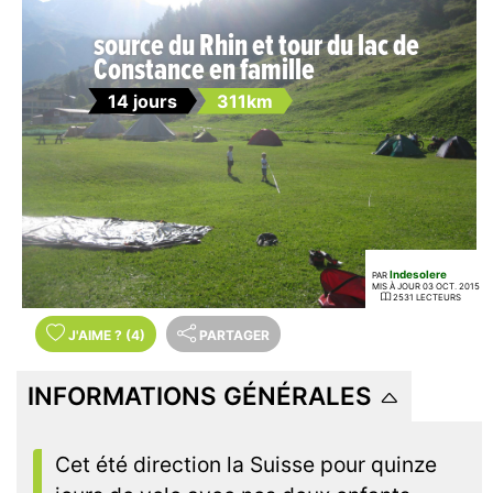
source du Rhin et tour du lac de
Constance en famille
14 jours
311km
lndesolere
PAR
MIS À JOUR 03 OCT. 2015
2531 LECTEURS
J'AIME
?
(4)
PARTAGER
INFORMATIONS GÉNÉRALES
Cet été direction la Suisse pour quinze