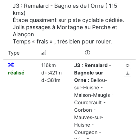
J3 : Remalard - Bagnoles de l'Orne ( 115
kms)
Étape quasiment sur piste cyclable dédiée.
Jolis passages à Mortagne au Perche et
Alançon.
Temps « frais » , très bien pour rouler.
Type
116km
J3 : Remalard -
réalisé
d+:421m
Bagnole sur
d-:381m
Orne :
Bellou-
sur-Huisne -
Maison-Maugis -
Courcerault -
Corbon -
Mauves-sur-
Huisne -
Courgeon -