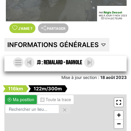
Régis Desset
PAR
MIS À JOUR 11 NOV. 2023
1214 LECTEURS
J'AIME
?
PARTAGER
INFORMATIONS GÉNÉRALES
J3 : Remalard - Bagnole
Mise à jour section :
18 août 2023
116km
122m/300m
Ma position
Toute la trace
+
−