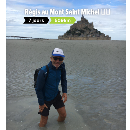
Régis au Mont Saint Michel 🚴‍♀️
7 jours
509km