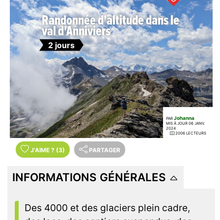
Randonnée d'altitude dans le
val d'Anniviers
2 jours
Johanna
PAR
MIS À JOUR 06 JANV.
2024
2006 LECTEURS
J'AIME
?
(3)
PARTAGER
INFORMATIONS GÉNÉRALES
Des 4000 et des glaciers plein cadre,