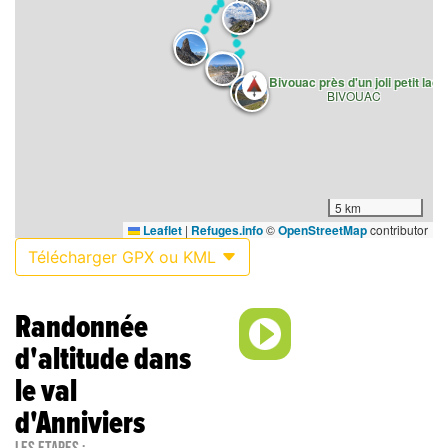
Bivouac près d'un joli petit lac
BIVOUAC
5 km
Leaflet
|
Refuges.info
©
OpenStreetMap
contributor
Télécharger GPX ou KML
Randonnée
d'altitude dans
le val
d'Anniviers