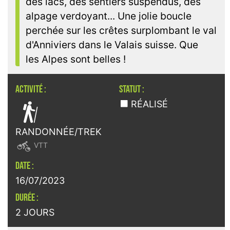
des lacs, des sentiers suspendus, des
alpage verdoyant... Une jolie boucle
perchée sur les crêtes surplombant le val
d'Anniviers dans le Valais suisse. Que
les Alpes sont belles !
ACTIVITÉ :
STATUT :

RÉALISÉ
RANDONNÉE/TREK

VTT
DATE :
16/07/2023
DURÉE :
2 JOURS