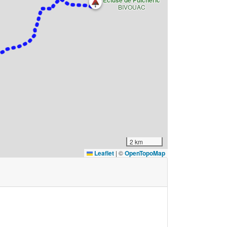
BIVOUAC
2 km
Leaflet
|
©
OpenTopoMap