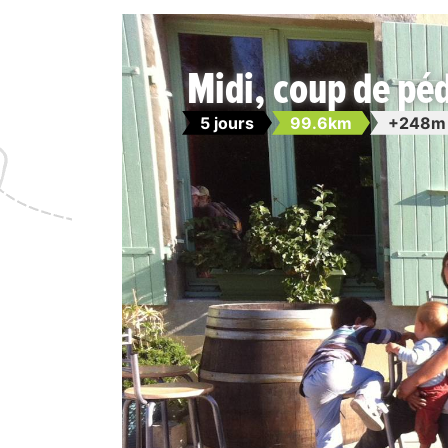
Midi, coup de péd
5 jours
99.6km
+248m 