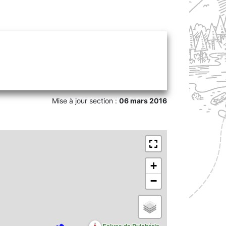
Mise à jour section :
06 mars 2016
+
−
Ecluse de Puichéric