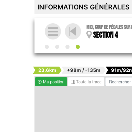
INFORMATIONS GÉNÉRALES
Midi, coup de pédales sur
Section 4
23.6km
+98m / -135m
91m/92
Ma position
Toute la trace