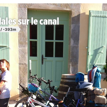
ales sur le canal
/ -393m