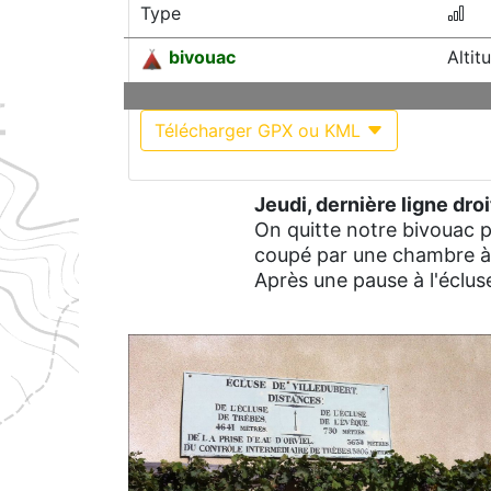
Type
bivouac
Altit
Télécharger GPX ou KML
Jeudi, dernière ligne dro
On quitte notre bivouac po
coupé par une chambre à 
Après une pause à l'écluse