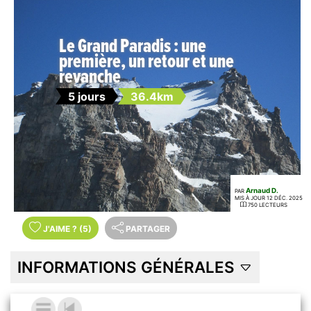
Le Grand Paradis : une
première, un retour et une
revanche
5 jours
36.4km
Arnaud D.
PAR
MIS À JOUR 12 DÉC. 2025
750 LECTEURS
J'AIME
?
(5)
PARTAGER
INFORMATIONS GÉNÉRALES