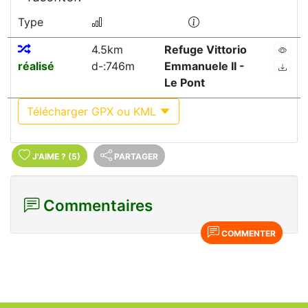
Type
4.5km
Refuge Vittorio
réalisé
d-:746m
Emmanuele II -
Le Pont
Télécharger GPX ou KML
J'AIME
?
(5)
PARTAGER
Commentaires
COMMENTER