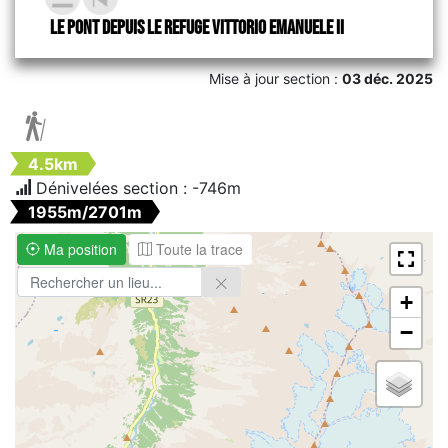
Le Pont depuis le refuge Vittorio Emanuele II
Mise à jour section :
03 déc. 2025

4.5km
Dénivelées section :
-746m
1955m/2701m
Ma position
Toute la trace
+
−