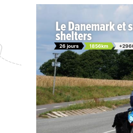
Le Danemark et s
shelters
26 jours
1856km
+296