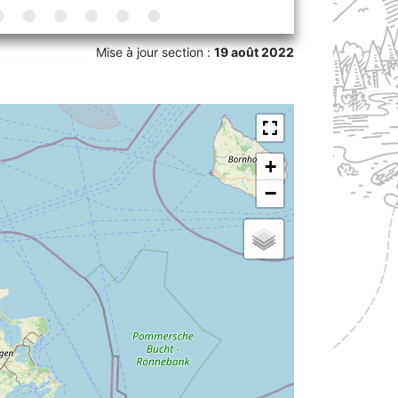
Mise à jour section :
19 août 2022
+
−