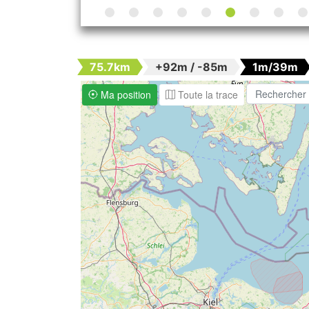
75.7km
+92m / -85m
1m/39m
Ma position
Toute la trace