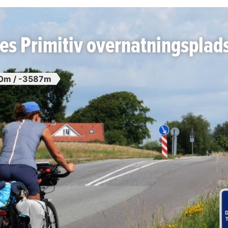
es Primitiv overnatningsplad
0m / -3587m