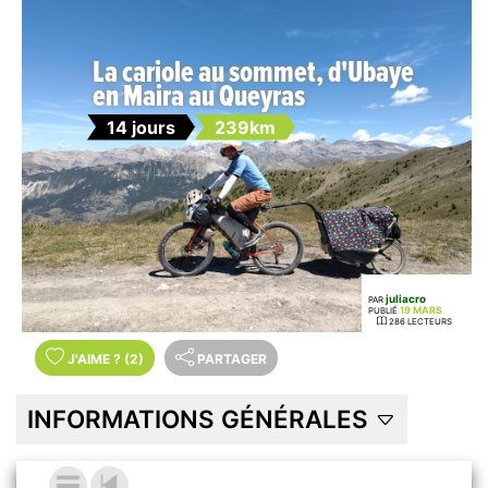
La cariole au sommet, d'Ubaye
en Maira au Queyras
14 jours
239km
juliacro
PAR
19 MARS
PUBLIÉ
286 LECTEURS
J'AIME
?
(2)
PARTAGER
INFORMATIONS GÉNÉRALES