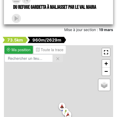
Du refuge Gardetta à Maljasset par le Val Maira
Mise à jour section :
19 mars
73.5km
960m/2629m
Ma position
Toute la trace
+
−