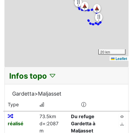
20 km
Leaflet
Infos topo
Gardetta>Maljasset
Type
73.5km
Du refuge
réalisé
d+:2087
Gardetta à
m
Maljasset