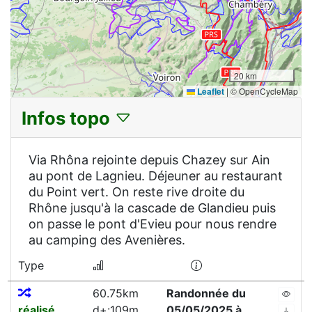
20 km
Leaflet
|
© OpenCycleMap
Infos topo
Via Rhôna rejointe depuis Chazey sur Ain
au pont de Lagnieu. Déjeuner au restaurant
du Point vert. On reste rive droite du
Rhône jusqu'à la cascade de Glandieu puis
on passe le pont d'Evieu pour nous rendre
au camping des Avenières.
Type
60.75km
Randonnée du
réalisé
d+:109m
05/05/2025 à