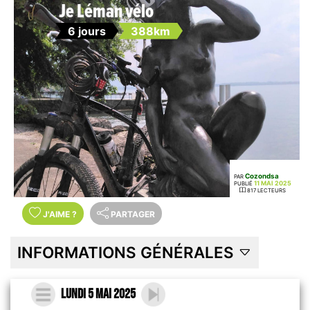
Je Léman vélo
6 jours
388km
Cozondsa
PAR
11 MAI 2025
PUBLIÉ
817 LECTEURS
J'AIME
?
PARTAGER
INFORMATIONS GÉNÉRALES
Lundi 5 mai 2025