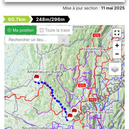
Mise à jour section :
11 mai 2025
60.7km
248m/296m
Ma position
Toute la trace
+
−