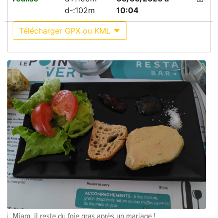
d-:102m
10:04
Télécharger GPX ou KML
Miam, il reste du foie gras après un mariage !