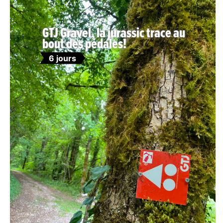
GTJ Gravel, la jurassic trace au
bout des pédales!
6 jours