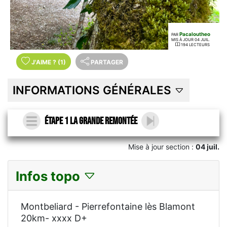
Pacaloutheo
PAR
MIS À JOUR 04 JUIL.
194 LECTEURS
J'AIME
?
(1)
PARTAGER
INFORMATIONS GÉNÉRALES
Étape 1 la grande remontée
Mise à jour section :
04 juil.
Infos topo
Montbeliard - Pierrefontaine lès Blamont
20km- xxxx D+