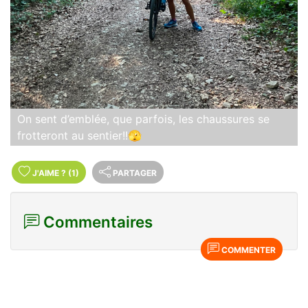
On sent d’emblée, que parfois, les chaussures se
frotteront au sentier!!🫣
J'AIME
?
(1)
PARTAGER
Commentaires
COMMENTER