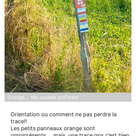
Orange…. Ma couleur préférée!
Orientation ou comment ne pas perdre la
trace!!
Les petits panneaux orange sont
omniprésents … mais, une trace gpx c’est bien