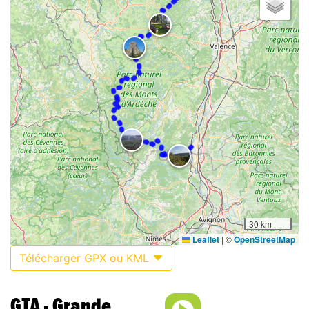
30 km
Leaflet
|
©
OpenStreetMap
Télécharger GPX ou KML
GTA - Grande