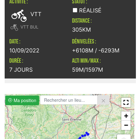
ACTIVITÉ :
STATUT :

RÉALISÉ
VTT
DISTANCE :

VTT BUL
305KM
DATE :
DÉNIVELÉES :
10/09/2022
+6108M / -6293M
DURÉE :
ALTI MIN/MAX :
7 JOURS
59M/1597M
Ma position
+
−