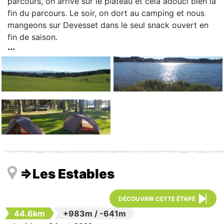
parcours, on arrive sur le plateau et cela adouci bien la
fin du parcours. Le soir, on dort au camping et nous
mangeons sur Devesset dans le seul snack ouvert en
fin de saison.
=>Les Estables
DÉCOUVRIR CETTE ÉTAPE
44.6km
+983m
/
-641m