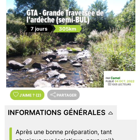
GTA - Grande Traversée de
l'ardèche (semi-BUL)
7 jours
305km
Camel
PAR
04 OCT. 2022
PUBLIÉ
1005 LECTEURS
J'AIME
?
(2)
PARTAGER
INFORMATIONS GÉNÉRALES
Après une bonne préparation, tant