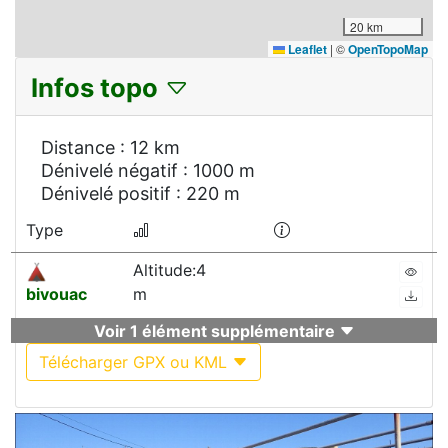
20 km
Leaflet
|
©
OpenTopoMap
Infos topo
Distance : 12 km
Dénivelé négatif : 1000 m
Dénivelé positif : 220 m
Type
Altitude:4
bivouac
m
Voir 1 élément supplémentaire
Télécharger GPX ou KML