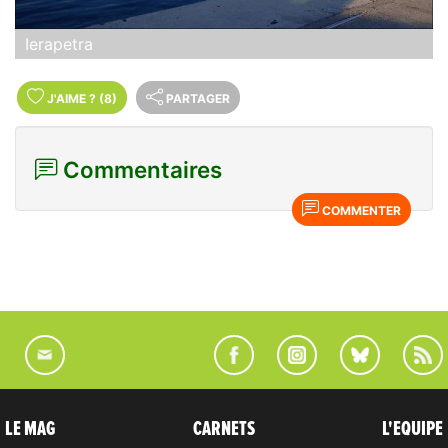
Ierapetra
J'AIME
?
(8)
PARTAGER
Commentaires
COMMENTER
LE MAG
CARNETS
L'EQUIPE