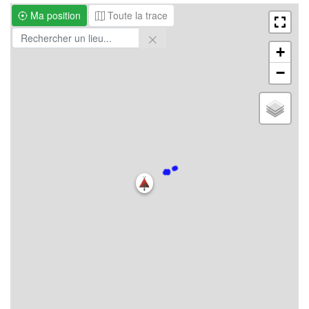
Ma position
Toute la trace
+
−