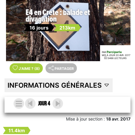
E4 en Crete : balade et
divagation
16 jours
213km
Parciparla
PAR
MIS À JOUR 20 AVR. 2017
3466 LECTEURS
J'AIME
?
(8)
PARTAGER
INFORMATIONS GÉNÉRALES
Jour 4
Mise à jour section :
18 avr. 2017
11.4km