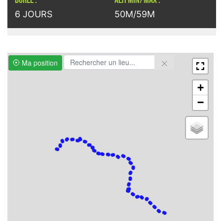
DURÉE :
ALTI MIN/MAX :
6 JOURS
50M/59M
Ma position
+
−