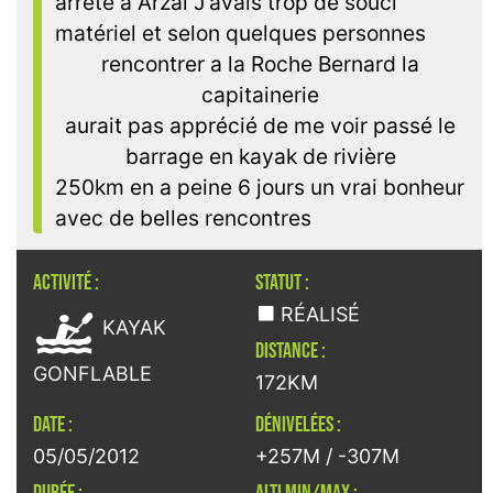
arrêté a Arzal J'avais trop de souci
matériel et selon quelques personnes
rencontrer a la Roche Bernard la
capitainerie
aurait pas apprécié de me voir passé le
barrage en kayak de rivière
250km en a peine 6 jours un vrai bonheur
avec de belles rencontres
ACTIVITÉ :
STATUT :

RÉALISÉ
KAYAK
DISTANCE :
GONFLABLE
172KM
DATE :
DÉNIVELÉES :
05/05/2012
+257M / -307M