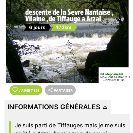
descente de la Sevre Nantaise ,
Vilaine ,de Tiffauge a Arzal
6 jours
172km
stephane49
PAR
MIS À JOUR 26 JANV. 2016
3783 LECTEURS
J'AIME
?
(5)
PARTAGER
INFORMATIONS GÉNÉRALES
Je suis parti de Tiffauges mais je me suis