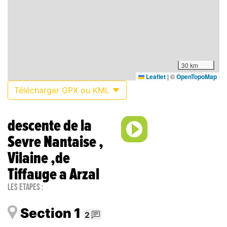
30 km
Leaflet
|
©
OpenTopoMap
Télécharger GPX ou KML
descente de la
Sevre Nantaise ,
Vilaine ,de
Tiffauge a Arzal
Les étapes :
Section 1
2