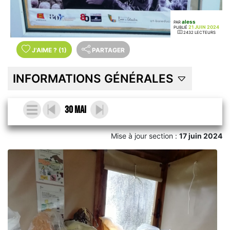
aless
PAR
21 JUIN 2024
PUBLIÉ
2432 LECTEURS
J'AIME
?
(1)
PARTAGER
INFORMATIONS GÉNÉRALES
30 mai
Mise à jour section :
17 juin 2024