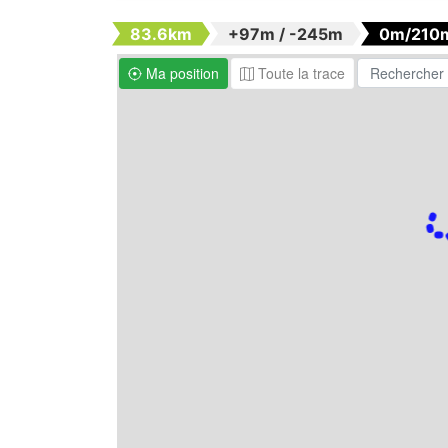
83.6km
+97m / -245m
0m/210
Ma position
Toute la trace