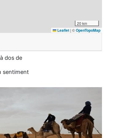
20 km
Leaflet
|
©
OpenTopoMap
 à dos de
un sentiment