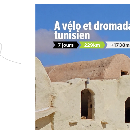
A vélo et dromada
tunisien
7 jours
229km
+1738m