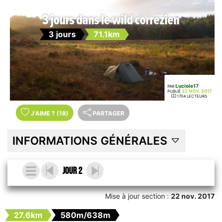
3 jours dans le wild corrézien
3 jours
71.1km
Luciole17
PAR
22 NOV. 2017
PUBLIÉ
1704 LECTEURS
J'AIME
?
(18)
PARTAGER
INFORMATIONS GÉNÉRALES
Jour 2
Mise à jour section :
22 nov. 2017
27.6km
580m/638m