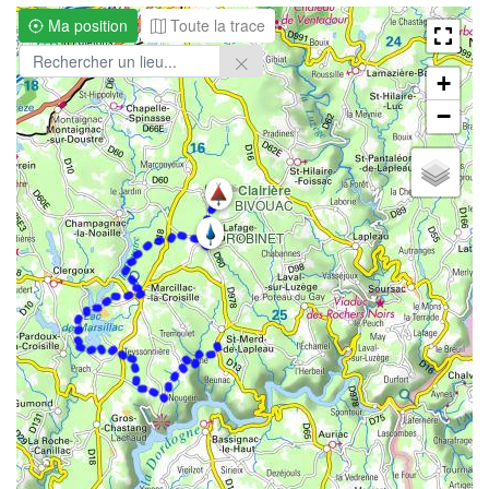
Ma position
Toute la trace
+
−
Clairière
BIVOUAC
ROBINET