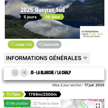
2025_Queyras_Sud
5 jours
56.8km
PatouToine
PAR
17 JUIL. 2025
PUBLIÉ
780 LECTEURS
J'AIME
?
(3)
PARTAGER
INFORMATIONS GÉNÉRALES
J5 - La Blanche / La chalp
Mise à jour section :
17 juil. 2025
11.7km
1768m/2500m
Ma position
Toute la trace