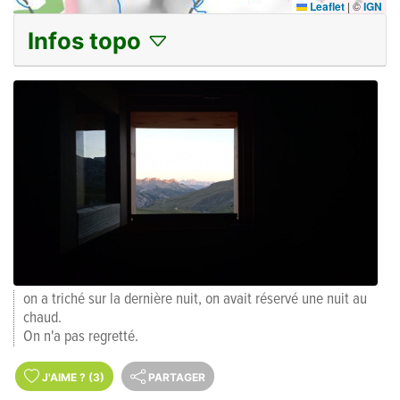
Leaflet
|
©
IGN
Infos topo
on a triché sur la dernière nuit, on avait réservé une nuit au
chaud.
On n'a pas regretté.
J'AIME
?
(3)
PARTAGER