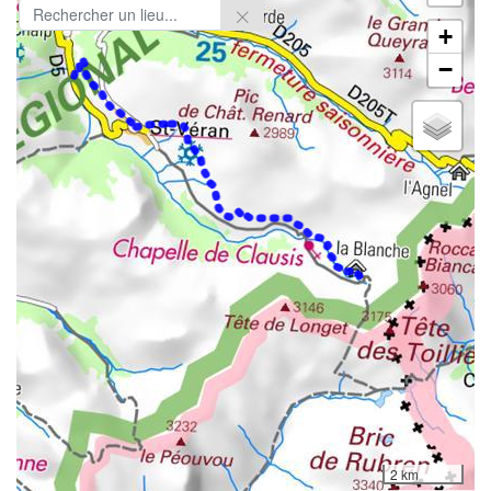
+
−
2 km