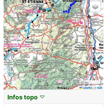
20 km
Leaflet
|
©
IGN
Infos topo