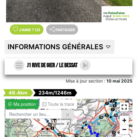
PatouToine
PAR
18 MAI 2025
PUBLIÉ
858 LECTEURS
J'AIME
?
(3)
PARTAGER
INFORMATIONS GÉNÉRALES
j1 Rive de Gier / Le Bessat
Mise à jour section :
10 mai 2025
49.4km
234m/1246m
Ma position
Toute la trace
+
−