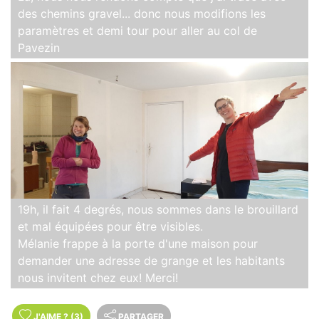
des chemins gravel... donc nous modifions les
paramètres et demi tour pour aller au col de
Pavezin
19h, il fait 4 degrés, nous sommes dans le brouillard
et mal équipées pour être visibles.
Mélanie frappe à la porte d'une maison pour
demander une adresse de grange et les habitants
nous invitent chez eux! Merci!
J'AIME
?
(3)
PARTAGER