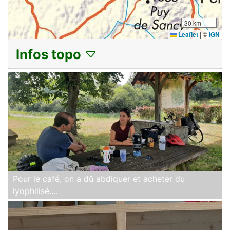
30 km
Leaflet
|
©
IGN
Infos topo
Pour le café, on a dû abdiquer et acheter du
lyophilisé....