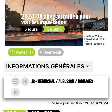
2024_08 allez au milieu pour
voir le cirque Bidon
5 jours
365km
PatouToine
PAR
MIS À JOUR 28 MARS
2025
1104 LECTEURS
J'AIME
?
(3)
PARTAGER
INFORMATIONS GÉNÉRALES
J3 - Merinchal / Aubusson / Jarnages
Mise à jour section :
20 août 2024