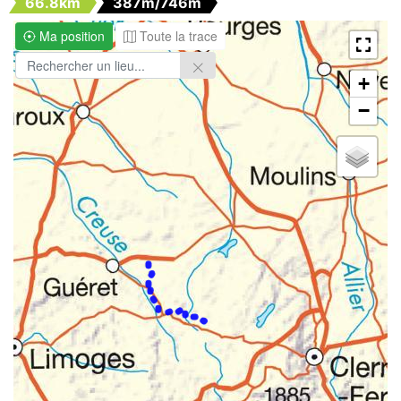
66.8km
387m/746m
Ma position
Toute la trace
+
−