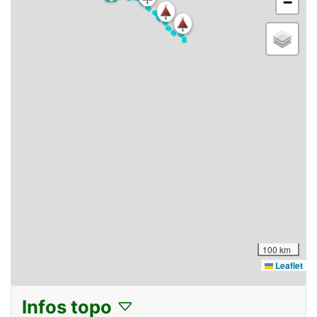
−
100 km
Leaflet
Infos topo