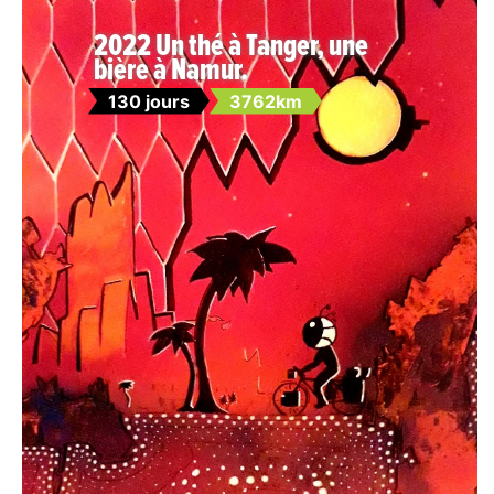
2022 Un thé à Tanger, une
bière à Namur.
130 jours
3762km