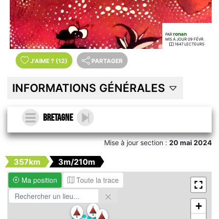
ronan
PAR
MIS À JOUR 09 FÉVR.
1647 LECTEURS
J'AIME
?
(12)
PARTAGER
INFORMATIONS GÉNÉRALES
Bretagne
Mise à jour section :
20 mai 2024
357km
3m/210m
Ma position
Toute la trace
+