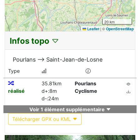
20 km
Leaflet
|
©
OpenStreetMap
Infos topo
Pourlans --> Saint-Jean-de-Losne
Type
35.81km
Pourlans
réalisé
d+:8m
Cyclisme
d-:24m
Voir 1 élément supplémentaire
Télécharger GPX ou KML