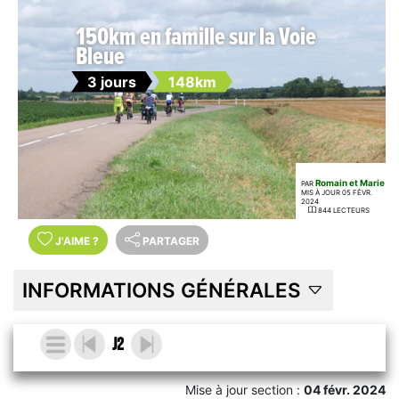
150km en famille sur la Voie
Bleue
3 jours
148km
Romain et Marie
PAR
MIS À JOUR 05 FÉVR.
2024
844 LECTEURS
J'AIME
?
PARTAGER
INFORMATIONS GÉNÉRALES
J2
Mise à jour section :
04 févr. 2024