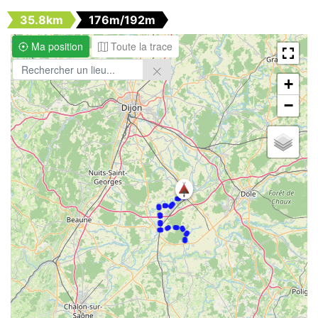
35.8km
176m/192m
Ma position
Toute la trace
+
−